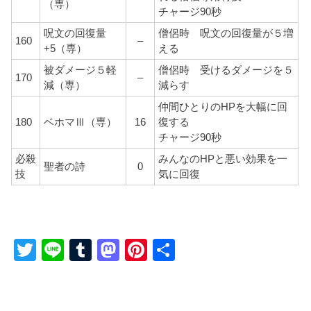
（専）
チャージ90秒
呪文の回復量
僧侶時 呪文の回復量が５増
160
–
+5（専）
える
被ダメージ５軽
僧侶時 受けるダメージを５
170
–
減（専）
減らす
仲間ひとりのHPを大幅に回
180
ベホマⅢ（専）
16
復する
チャージ90秒
必殺
みんなのHPと悪い効果を一
聖者の詩
0
技
気に回復
T
Li
T
M
Pi
共
wi
n
u
a
nt
有
tt
e
m
st
er