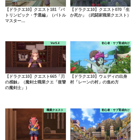
【ドラクエ10】クエスト181「バ
【ドラクエ10】クエスト070「生
トリンピック・予選編」（バトル
か死か」（武闘家職業クエスト）
マスター…
Ver5.4
初心者・サブ育成向け
【ドラクエ10】クエスト665「刃
【ドラクエ10】ウェディの出身
の感触」（魔剣士職業クエ「復讐
村「レーンの村」の進め方
の魔剣士」）
職業クエスト
初心者・サブ育成向け