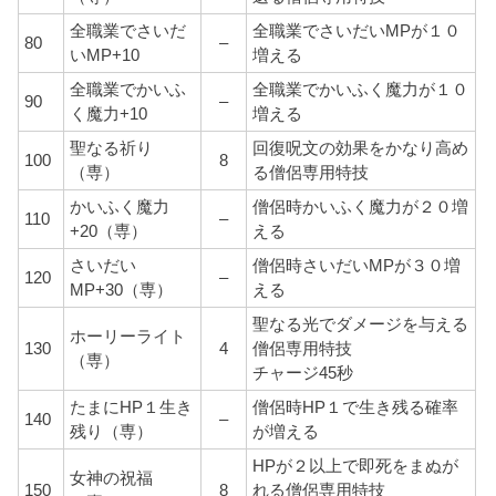
全職業でさいだ
全職業でさいだいMPが１０
80
–
いMP+10
増える
全職業でかいふ
全職業でかいふく魔力が１０
90
–
く魔力+10
増える
聖なる祈り
回復呪文の効果をかなり高め
100
8
（専）
る僧侶専用特技
かいふく魔力
僧侶時かいふく魔力が２０増
110
–
+20（専）
える
さいだい
僧侶時さいだいMPが３０増
120
–
MP+30（専）
える
聖なる光でダメージを与える
ホーリーライト
130
4
僧侶専用特技
（専）
チャージ45秒
たまにHP１生き
僧侶時HP１で生き残る確率
140
–
残り（専）
が増える
HPが２以上で即死をまぬが
女神の祝福
150
8
れる僧侶専用特技