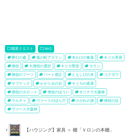
職業クエスト
Ver1
夢幻の森
風の町アズラン
木かげの集落
キリカ草原
僧侶
大僧侶の選択
キリカ聖堂
カラン
僧侶のブーツ
バート僧正
ともしびの木
コクヨウ
サブナック
かがり火の石
キリカの産屋
僧侶のカロット
僧侶のほうい
モリナラ大森林
マルチャ
ヴァースのほら穴
けがれの渦
僧侶の証
ヴァース大森林
【ハウジング】家具 ＞ 棚「Ｖロンの本棚」