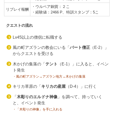
・ウルベア銅貨：２こ
リプレイ報酬
・経験値：2466 P、特訓スタンプ：5こ
クエストの流れ
Lv45以上の僧侶に転職する
風の町アズランの教会にいる「
バート僧正
（E-2）」
からクエストを受ける
木かげの集落の「
テント
（E-1）」に入ると、イベン
ト発生
・風の町アズラン→アズラン地方→木かげの集落
キリカ草原の「
キリカの産屋
（D-4）」に行く
「
木彫りのエルドナ神像
」を調べて、持っていく
と、イベント発生
・「木彫りの神像」を手に入れる