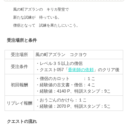
風の町アズランの キリカ聖堂で
新たな試練が 待っている。
僧侶となって 試練を果たしにいこう。
受注場所と条件
受注場所
風の町アズラン コクヨウ
・レベル３５以上の僧侶
受注条件
・クエスト057「
香術師の依頼
」のクリア後
・僧侶のカロット ：１こ
初回報酬
・経験値の古文書・僧侶：４こ
・経験値：4140 P、
特訓スタンプ：9こ
・おうごんのかけら：１こ
リプレイ報酬
・経験値：2070 P、特訓スタンプ：5こ
クエストの流れ