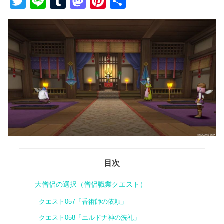
T
Li
T
M
Pi
共
wi
n
u
a
nt
有
tt
e
m
st
er
er
bl
o
e
r
d
st
o
n
目次
大僧侶の選択（僧侶職業クエスト）
クエスト057「香術師の依頼」
クエスト058「エルドナ神の洗礼」