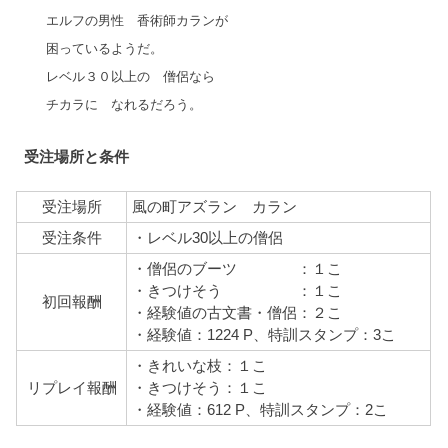
エルフの男性 香術師カランが
困っているようだ。
レベル３０以上の 僧侶なら
チカラに なれるだろう。
受注場所と条件
受注場所
風の町アズラン カラン
受注条件
・レベル30以上の僧侶
・僧侶のブーツ ：１こ
・きつけそう ：１こ
初回報酬
・経験値の古文書・僧侶：２こ
・経験値：1224 P、
特訓スタンプ：3こ
・きれいな枝：１こ
リプレイ報酬
・きつけそう：１こ
・経験値：612 P、特訓スタンプ：2こ