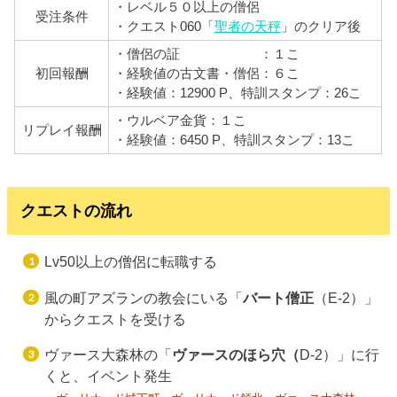
・レベル５０以上の僧侶
受注条件
・クエスト060「
聖者の天秤
」のクリア後
・僧侶の証 ：１こ
初回報酬
・経験値の古文書・僧侶：６こ
・経験値：12900 P、
特訓スタンプ：26こ
・ウルベア金貨：１こ
リプレイ報酬
・経験値：6450 P、特訓スタンプ：13こ
クエストの流れ
Lv50以上の僧侶に転職する
風の町アズランの教会にいる「
バート僧正
（E-2）」
からクエストを受ける
ヴァース大森林の「
ヴァースのほら穴（
D-2）」に行
くと、イベント発生