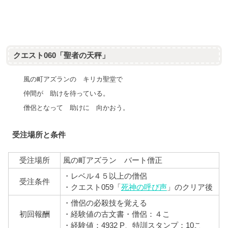
クエスト060「聖者の天秤」
風の町アズランの キリカ聖堂で
仲間が 助けを待っている。
僧侶となって 助けに 向かおう。
受注場所と条件
受注場所
風の町アズラン バート僧正
・レベル４５以上の僧侶
受注条件
・クエスト059「
死神の呼び声
」のクリア後
・僧侶の必殺技を覚える
初回報酬
・経験値の古文書・僧侶：４こ
・経験値：4932 P、
特訓スタンプ：10こ