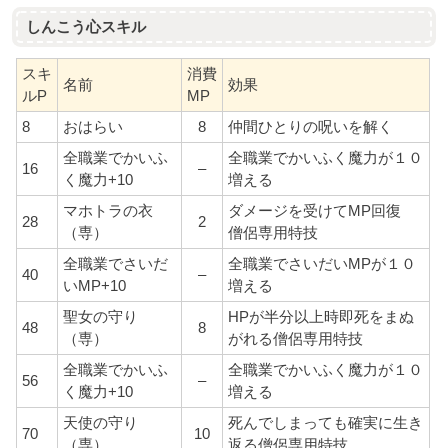
しんこう心スキル
スキ
消費
名前
効果
ルP
MP
8
おはらい
8
仲間ひとりの呪いを解く
全職業でかいふ
全職業でかいふく魔力が１０
16
–
く魔力+10
増える
マホトラの衣
ダメージを受けてMP回復
28
2
（専）
僧侶専用特技
全職業でさいだ
全職業でさいだいMPが１０
40
–
いMP+10
増える
聖女の守り
HPが半分以上時即死をまぬ
48
8
（専）
がれる僧侶専用特技
全職業でかいふ
全職業でかいふく魔力が１０
56
–
く魔力+10
増える
天使の守り
死んでしまっても確実に生き
70
10
（専）
返る僧侶専用特技