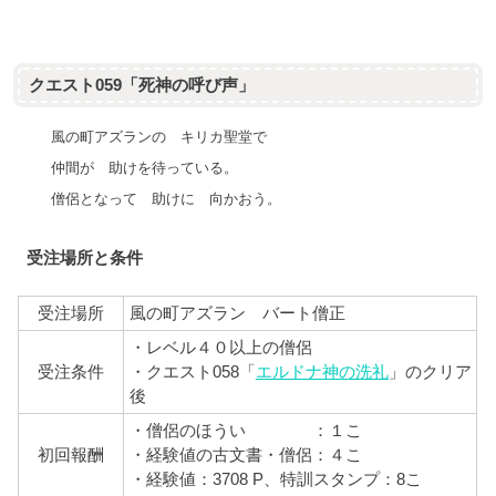
クエスト059「死神の呼び声」
風の町アズランの キリカ聖堂で
仲間が 助けを待っている。
僧侶となって 助けに 向かおう。
受注場所と条件
受注場所
風の町アズラン バート僧正
・レベル４０以上の僧侶
受注条件
・クエスト058「
エルドナ神の洗礼
」のクリア
後
・僧侶のほうい ：１こ
初回報酬
・経験値の古文書・僧侶：４こ
・経験値：3708 P、
特訓スタンプ：8こ