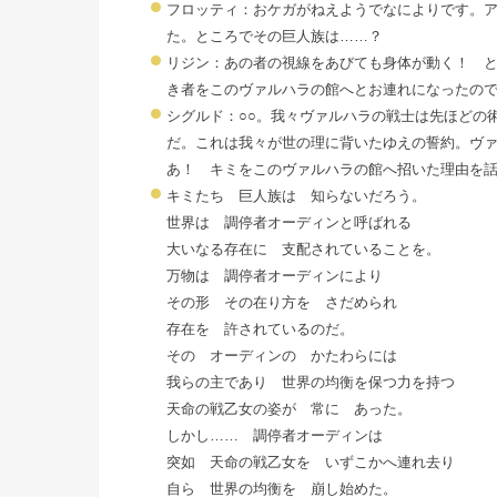
フロッティ：おケガがねえようでなによりです。
た。ところでその巨人族は……？
リジン：あの者の視線をあびても身体が動く！ 
き者をこのヴァルハラの館へとお連れになったの
シグルド：○○。我々ヴァルハラの戦士は先ほどの
だ。これは我々が世の理に背いたゆえの誓約。ヴ
あ！ キミをこのヴァルハラの館へ招いた理由を
キミたち 巨人族は 知らないだろう。
世界は 調停者オーディンと呼ばれる
大いなる存在に 支配されていることを。
万物は 調停者オーディンにより
その形 その在り方を さだめられ
存在を 許されているのだ。
その オーディンの かたわらには
我らの主であり 世界の均衡を保つ力を持つ
天命の戦乙女の姿が 常に あった。
しかし…… 調停者オーディンは
突如 天命の戦乙女を いずこかへ連れ去り
自ら 世界の均衡を 崩し始めた。