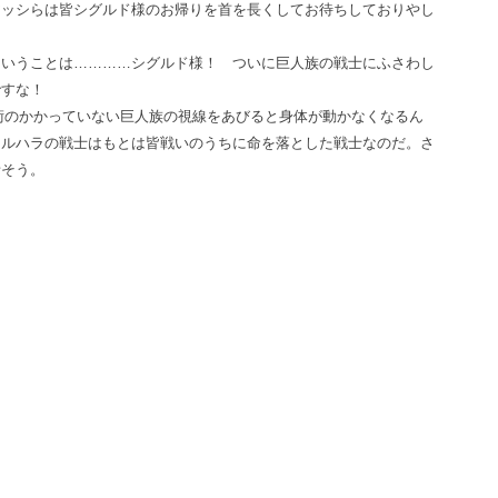
アッシらは皆シグルド様のお帰りを首を長くしてお待ちしておりやし
ということは…………シグルド様！ ついに巨人族の戦士にふさわし
ですな！
術のかかっていない巨人族の視線をあびると身体が動かなくなるん
ァルハラの戦士はもとは皆戦いのうちに命を落とした戦士なのだ。さ
話そう。