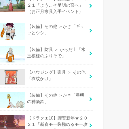
２１「ようこそ星明の宮へ」
（お正月家具入手イベント）
【装備】その他 ＞かさ「ギュ
ッとウシ」
【装備】防具 ＞ からだ上「水
玉模様のふりそで」
【ハウジング】家具 ＞ その他
「衣紋かけ」
【装備】その他 ＞かさ「星明
の神楽鈴」
【ドラクエ10】謹賀新年★２０
２１「新春モー裂極めるモー攻