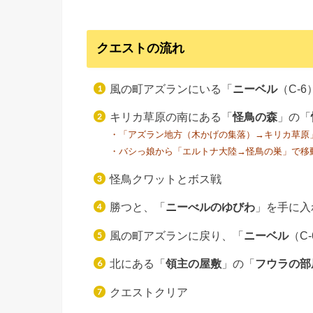
クエストの流れ
風の町アズランにいる「
ニーベル
（C-
キリカ草原の南にある「
怪鳥の森
」の「
・「アズラン地方（木かげの集落）→キリカ草原
・バシっ娘から「エルトナ大陸→怪鳥の巣」で移
怪鳥クワットとボス戦
勝つと、「
ニーべルのゆびわ
」を手に入
風の町アズランに戻り、「
ニーベル
（C
北にある「
領主の屋敷
」の「
フウラの部
クエストクリア