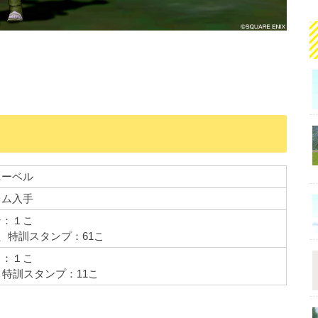
ニーベル
レム入手
ン：１こ
P、
特訓スタンプ：61こ
：１こ
P、特訓スタンプ：11こ