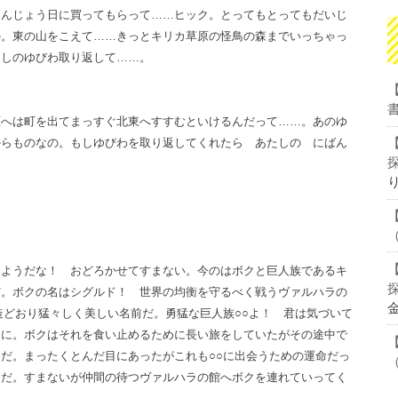
たんじょう日に買ってもらって……ヒック。とってもとってもだいじ
の。東の山をこえて……きっとキリカ草原の怪鳥の森までいっちゃっ
たしのゆびわ取り返して……。
原へは町を出てまっすぐ北東へすすむといけるんだって……。あのゆ
からものなの。もしゆびわを取り返してくれたら あたしの にばん
たようだな！ おどろかせてすまない。今のはボクと巨人族であるキ
だ。ボクの名はシグルド！ 世界の均衡を守るべく戦うヴァルハラの
造どおり猛々しく美しい名前だ。勇猛な巨人族○○よ！ 君は気づいて
とに。ボクはそれを食い止めるために長い旅をしていたがその途中で
だ。まったくとんだ目にあったがこれも○○に出会うための運命だっ
んだ。すまないが仲間の待つヴァルハラの館へボクを連れていってく