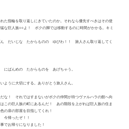
われた指輪を取り返しにきていたのか。それなら優先すべきはその使
猛な巨人族○○よ！ ボクの脚では移動するのに時間がかかる。キミ
ばん だいじな たからものの ゆびわ！！ 旅人さん取り返してく
に にばんめの たからものを あげちゃう。
ないように大切にする。ありがとう旅人さん。
うだな！ それではすまないがボクの仲間が待つヴァルハラの館へ向
館はこの巨人族の町にあるんだ！ あの階段を上がれば巨人族の住ま
桃色の扉の部屋を目指してくれ！
！ 今帰ったぞ！！
無事でお帰りになりました！