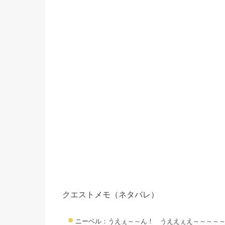
クエストメモ（ネタバレ）
ニーベル：うえぇ～～ん！ うええぇえ～～～～