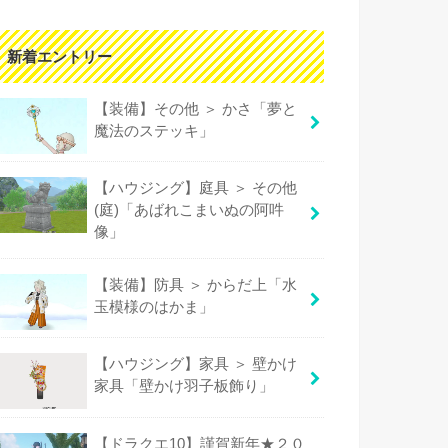
新着エントリー
【装備】その他 ＞ かさ「夢と
魔法のステッキ」
【ハウジング】庭具 ＞ その他
(庭)「あばれこまいぬの阿吽
像」
【装備】防具 ＞ からだ上「水
玉模様のはかま」
【ハウジング】家具 ＞ 壁かけ
家具「壁かけ羽子板飾り」
【ドラクエ10】謹賀新年★２０