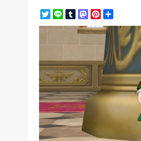
T
Li
T
M
Pi
共
wi
n
u
a
nt
有
tt
e
m
st
er
er
bl
o
e
r
d
st
o
n