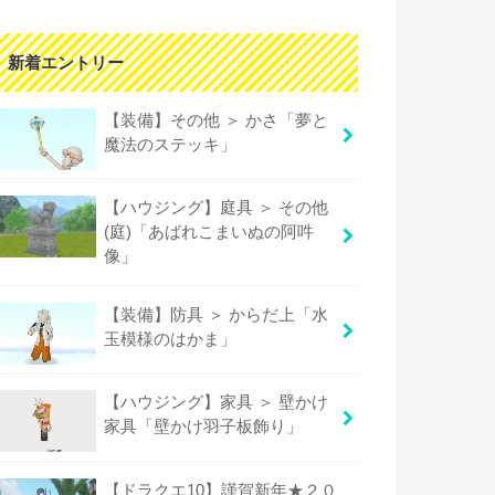
新着エントリー
【装備】その他 ＞ かさ「夢と
魔法のステッキ」
【ハウジング】庭具 ＞ その他
(庭)「あばれこまいぬの阿吽
像」
【装備】防具 ＞ からだ上「水
玉模様のはかま」
【ハウジング】家具 ＞ 壁かけ
家具「壁かけ羽子板飾り」
【ドラクエ10】謹賀新年★２０