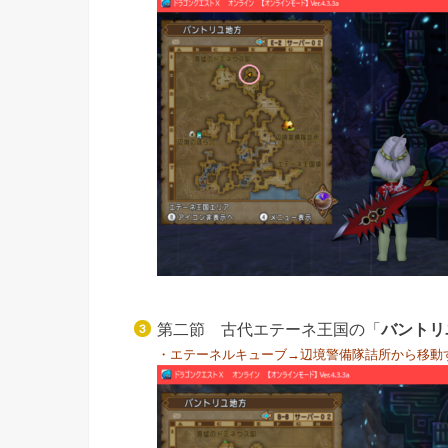
第二節 古代エテーネ王国の「
バントリ
・エテーネルキューブ→辺境警備隊詰所から移動