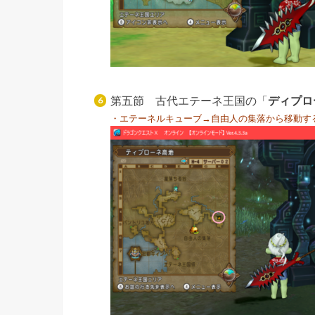
第五節 古代エテーネ王国の「
ディプロ
・エテーネルキューブ→自由人の集落から移動す