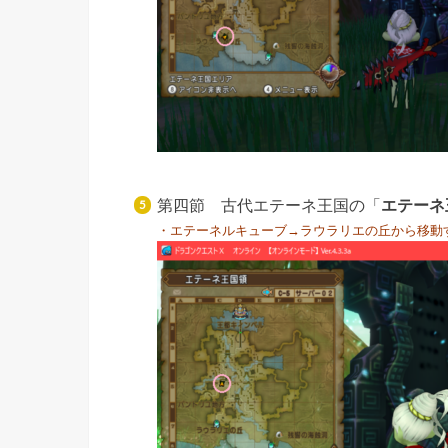
第四節 古代エテーネ王国の「
エテーネ
・エテーネルキューブ→ラウラリエの丘から移動