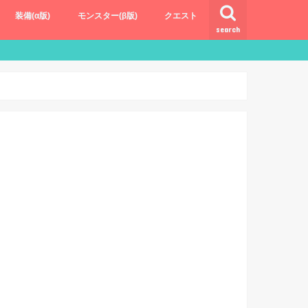
装備(α版)
モンスター(β版)
クエスト
search