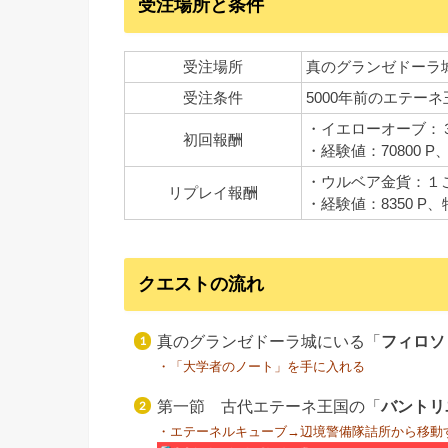
受注場所と条件
受注場所
真のグランゼドーラ
受注条件
5000年前のエテー
・イエローオーブ：
初回報酬
・経験値：70800 P
・ウルベア金貨：１
リプレイ報酬
・経験値：8350 P
クエストの流れ
真のグランゼドーラ城にいる「
フィロソ
・「大学者のノート」を手に入れる
第一節 古代エテーネ王国の「
バントリ
・エテーネルキューブ→辺境警備隊詰所から移動