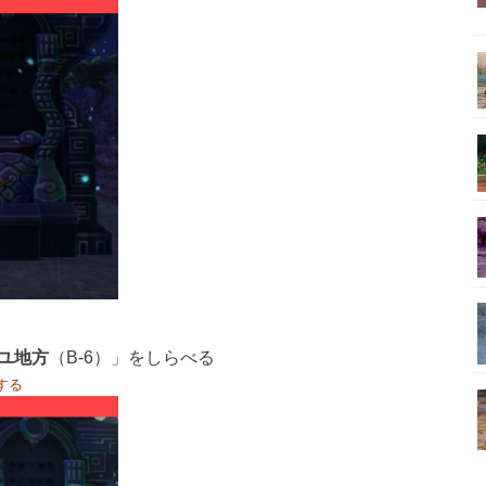
ユ地方
（B-6）」をしらべる
する