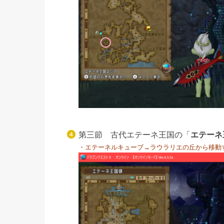
第三節 古代エテーネ王国の「
エテーネ
・エテーネルキューブ→ラウラリエの丘から移動