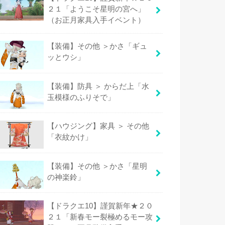
２１「ようこそ星明の宮へ」
（お正月家具入手イベント）
【装備】その他 ＞かさ「ギュ
ッとウシ」
【装備】防具 ＞ からだ上「水
玉模様のふりそで」
【ハウジング】家具 ＞ その他
「衣紋かけ」
【装備】その他 ＞かさ「星明
の神楽鈴」
【ドラクエ10】謹賀新年★２０
２１「新春モー裂極めるモー攻