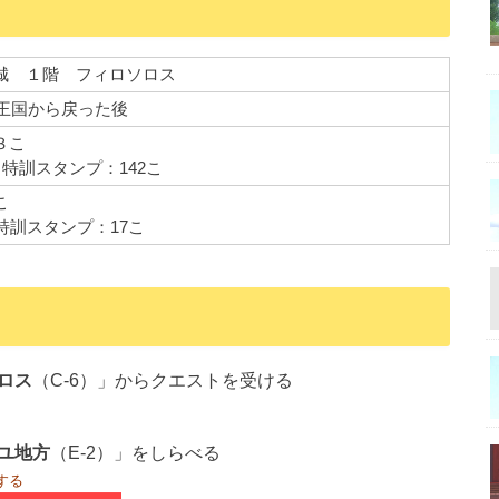
城 １階 フィロソロス
ネ王国から戻った後
３こ
、
特訓スタンプ：142こ
こ
、特訓スタンプ：17こ
ロス
（C-6）」からクエストを受ける
ユ地方
（E-2）」をしらべる
する