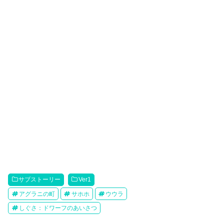
サブストーリー
Ver1
アグラニの町
サホホ
ウウラ
しぐさ：ドワーフのあいさつ