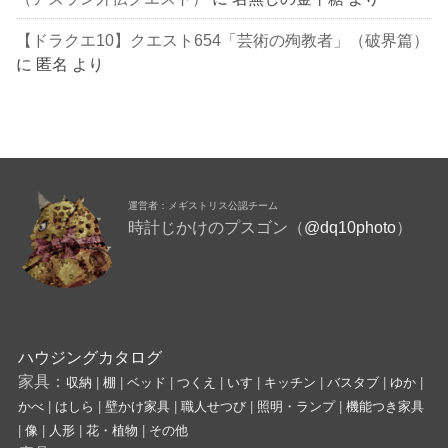
【ドラクエ10】クエスト654「芸術の殉教者」（破界篇）
に
匿名
より
運営者：メギストリス公認チーム
時計じかけのプスゴン（
@dq10photo
）
ハウジングカタログ
家具：
収納
|
棚
|
ベッド
|
つくえ
|
いす
|
キッチン
|
バスタブ
|
ゆか
|
かべ
|
はしら
|
壁かけ家具
|
職人せつび
|
照明・ランプ
|
機能つき家具
|
像
|
人形
|
花・植物
|
その他