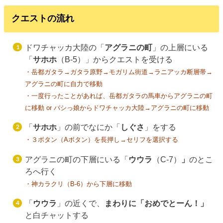
クエストの流れ
ドワチャッカ大陸の「
アグラニの町
」の上層にいる
「
サホホ
（B-5）」からクエストを受ける
・岳都ガタラ→ガタラ原野→モガリム街道→ラニアッカ断層帯→
アグラニの町に自力で移動
・一度行ったことがあれば、岳都ガタラの馬車からアグラニの町
に移動 or バシっ娘からドワチャッカ大陸→アグラニの町に移動
「
サホホ
」の前でなにか「
しぐさ
」をする
・３ボタン（Aボタン）を長押し→セリフを選択する
アグラニの町の下層にいる「
ウウラ
（C-7）
」
のとこ
ろへ行く
・神カラクリ（B-6）から下層に移動
「
ウウラ
」の近くで、
まわりに「おめでとーん！」
と白チャットする