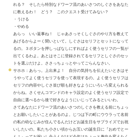
れる？ そしたら特別なドワーフ流のあいさつのしぐさをあなた
に教えるわ！ どう？ このクエスト受けてみない？
・うける
・やめる
あらっ いい返事ね！ じゃあさっそくしぐさのやり方を教えて
あげるからよーく聞いといて。しぐさはセリフとセットになって
るの。３ボタンを押しっぱなしにすればよく使うセリフの一覧が
出てくるわよ。あとはそこに登録されてるセリフとしぐさのセッ
トを選ぶだけよ。ささっちょっとやってごらんなさい。
サホホ：あらっ。上出来よ！ 自分の気持ちを伝えたいときはそ
うやってよく使うセリフを使って表現するの。
よく使うセリフは
セリフの内容やしぐさ並び順も好きなようにいろいろ変えられる
からね。
さくせんコマンドのキャラ設定のよく使うセリフ設定で
自由に選べるから後で好きなようにいじってみるといいわ。
さてあなたにドワーフ流のあいさつのしぐさを教える前にちょっ
とお願いしたいことがあるのよ。じつは下の町にウウラって名前
の私の幼なじみが住んでるんだけどお誕生日をサプライズでお祝
いしたいの。私たち小さい頃からお互いの誕生日に『おめでとー
ん！』ってお祝いし合うんだけど今年はちょっと趣向を変えたく