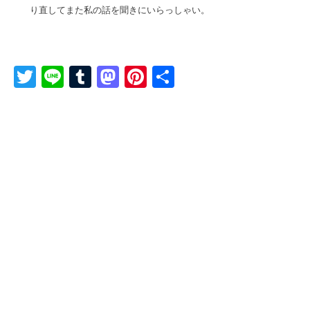
り直してまた私の話を聞きにいらっしゃい。
T
Li
T
M
Pi
共
wi
n
u
a
nt
有
tt
e
m
st
er
er
bl
o
e
r
d
st
o
n