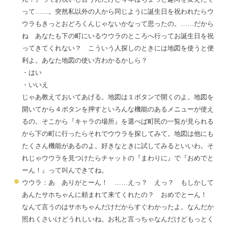
って……。突然私以外の人から同じように誕生日を祝われたらウ
ウラもきっとおどろくんじゃないかなって思ったの。……だから
ね あなたも下の町にいるウウラのところへ行ってお誕生日を祝
ってきてくれない？ こういう人探しのときには地図を使うと便
利よ。あなた地図の使い方わかるかしら？
・はい
・いいえ
じゃあ教えておいてあげる。
地図は
１ボタンで開くのよ。地図を
開いてから４ボタンを押すといろんな機能のあるメニューが使え
るの。そこから『キャラの場所』を選べば町民の一覧が見られる
から下の町に行ったらそれでウウラを探してみて。
地図は他にも
たくさん機能があるのよ。好きなときに試してみるといいわ。そ
れじゃウウラを見つけたらチャットの『まわりに』で『おめでと
ーん！』って叫んできてね。
ウウラ：あ ありがとーん！ ……えっ？ えっ？ もしかして
あんたサホちゃんに頼まれて来てくれたの？ おめでとーん！
なんて言うのはサホちゃんだけだからすぐわかったよ。なんだか
照れくさいけどうれしいね。お礼と言っちゃなんだけどもっとく