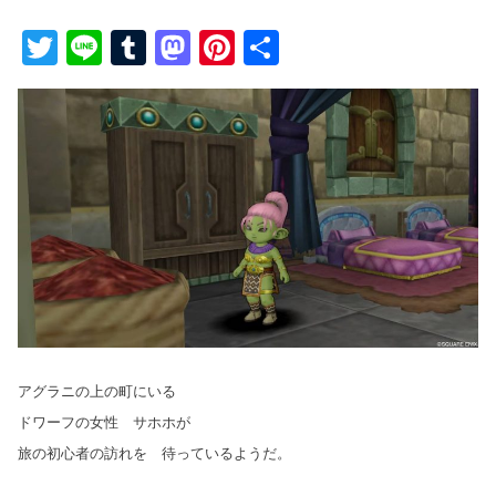
T
Li
T
M
Pi
共
wi
n
u
a
nt
有
tt
e
m
st
er
er
bl
o
e
r
d
st
o
n
アグラニの上の町にいる
ドワーフの女性 サホホが
旅の初心者の訪れを 待っているようだ。