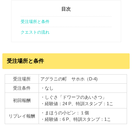
目次
受注場所と条件
クエストの流れ
受注場所と条件
受注場所
アグラニの町 サホホ（D-4)
受注条件
・なし
・しぐさ「ドワーフのあいさつ」
初回報酬
・経験値：24 P、
特訓スタンプ：1こ
・まほうの小ビン：１個
リプレイ報酬
・経験値：6 P、特訓スタンプ：1こ