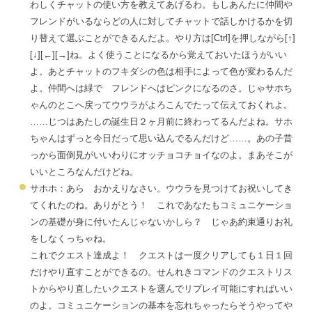
わしくチャットの使い方を教えてあげるわ。もしあんたに仲間や
フレンドがいるならどの人に対してチャットで話しかけるかを切
り替えて選ぶことができるんだよ。
やり方は
[Ctrl]を押しながら[↑]
[↓][←][→]ね。よく使うことになるから覚えておいたほうがいい
よ。
あとチャットのフキダシの色は相手によって色が変わるんだ
よ。仲間へは緑で フレンドへはピンクになるのさ。じゃサホち
ゃんのとこへ戻ってウウラがよろこんでたって伝えておくれよ。
……じつはあたしの誕生日２ヶ月前に終わってるんだよね。サホ
ちゃんはずっと今日だって思い込んでるんだけど……。あの子昔
っから面倒見がいいわりにオッチョコチョイなのよ。まあそこが
いいところなんだけどね。
サホホ：あら おかえりなさい。ウウラを見つけてお祝いしてき
てくれたのね。ありがとう！ これであなたもコミュニケーショ
ンの基礎が身に付いたんじゃないかしら？ じゃあ約束通りお礼
をしなくっちゃね。
これでクエスト達成よ！ クエストは一度クリアしても１日１回
だけやり直すことができるの。
せんれきコマンドのクエストリス
トからやり直したいクエストを選んでリプレイ可能にすればいい
のよ。コミュニケーションの基本を忘れちゃったらそうやってや