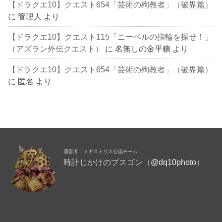
【ドラクエ10】クエスト654「芸術の殉教者」（破界篇）
に
管理人
より
【ドラクエ10】クエスト115「ニーベルの指輪を探せ！」
（アズラン外伝クエスト）
に
名無しの金平糖
より
【ドラクエ10】クエスト654「芸術の殉教者」（破界篇）
に
匿名
より
運営者：メギストリス公認チーム
時計じかけのプスゴン（
@dq10photo
）