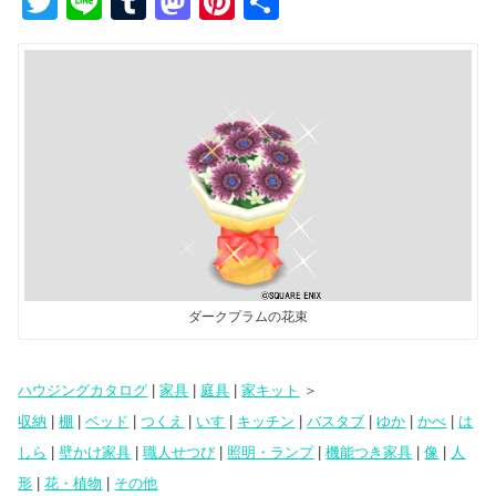
T
Li
T
M
Pi
共
wi
n
u
a
nt
有
tt
e
m
st
er
er
bl
o
e
r
d
st
o
n
ダークプラムの花束
ハウジングカタログ
|
家具
|
庭具
|
家キット
＞
収納
|
棚
|
ベッド
|
つくえ
|
いす
|
キッチン
|
バスタブ
|
ゆか
|
かべ
|
は
しら
|
壁かけ家具
|
職人せつび
|
照明・ランプ
|
機能つき家具
|
像
|
人
形
|
花・植物
|
その他