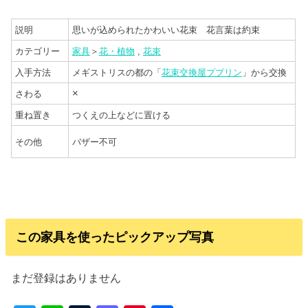
説明
思いが込められたかわいい花束 花言葉は約束
カテゴリー
家具
＞
花・植物
,
花束
入手方法
メギストリスの都の「
花束交換屋ププリン
」から交換
×
さわる
重ね置き
つくえの上などに置ける
その他
バザー不可
この家具を使ったピックアップ写真
まだ登録はありません