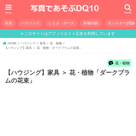
menu
search
写真
ハウジング
しぐさ・ポーズ
装備(α版)
モンスター(β版)
このサイトはアフィリエイト広告を利用しています
HOME
ハウジング
家具
花・植物
【ハウジング】家具 ＞ 花・植物「ダークプラムの花束」
花・植物
【ハウジング】家具 ＞ 花・植物「ダークプラ
ムの花束」