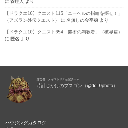
に
管理人
より
【ドラクエ10】クエスト115「ニーベルの指輪を探せ！」
（アズラン外伝クエスト）
に
名無しの金平糖
より
【ドラクエ10】クエスト654「芸術の殉教者」（破界篇）
に
匿名
より
運営者：メギストリス公認チーム
時計じかけのプスゴン（
@dq10photo
）
ハウジングカタログ