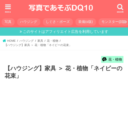
menu
search
写真
ハウジング
しぐさ・ポーズ
装備(α版)
モンスター(β版)
このサイトはアフィリエイト広告を利用しています
HOME
ハウジング
家具
花・植物
【ハウジング】家具 ＞ 花・植物「ネイビーの花束」
花・植物
【ハウジング】家具 ＞ 花・植物「ネイビーの
花束」