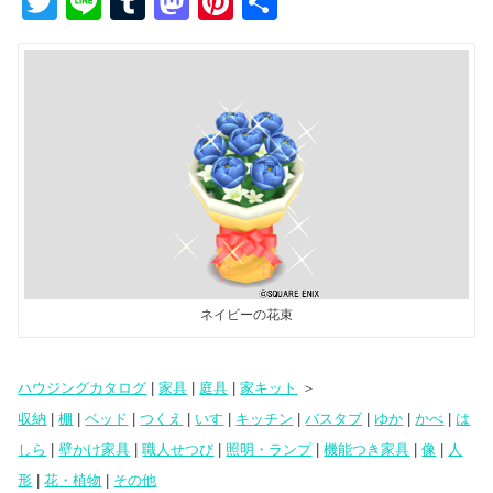
T
Li
T
M
Pi
共
wi
n
u
a
nt
有
tt
e
m
st
er
er
bl
o
e
r
d
st
o
n
ネイビーの花束
ハウジングカタログ
|
家具
|
庭具
|
家キット
＞
収納
|
棚
|
ベッド
|
つくえ
|
いす
|
キッチン
|
バスタブ
|
ゆか
|
かべ
|
は
しら
|
壁かけ家具
|
職人せつび
|
照明・ランプ
|
機能つき家具
|
像
|
人
形
|
花・植物
|
その他