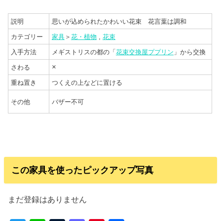
説明
思いが込められたかわいい花束 花言葉は調和
カテゴリー
家具
＞
花・植物
,
花束
入手方法
メギストリスの都の「
花束交換屋ププリン
」から交換
×
さわる
重ね置き
つくえの上などに置ける
その他
バザー不可
この家具を使ったピックアップ写真
まだ登録はありません