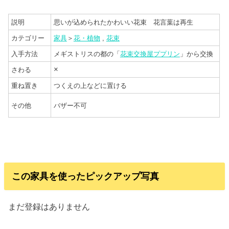
説明
思いが込められたかわいい花束 花言葉は再生
カテゴリー
家具
＞
花・植物
,
花束
入手方法
メギストリスの都の「
花束交換屋ププリン
」から交換
×
さわる
重ね置き
つくえの上などに置ける
その他
バザー不可
この家具を使ったピックアップ写真
まだ登録はありません