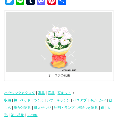
T
Li
T
M
Pi
共
wi
n
u
a
nt
有
tt
e
m
st
er
er
bl
o
e
r
d
st
o
n
オーロラの花束
ハウジングカタログ
|
家具
|
庭具
|
家キット
＞
収納
|
棚
|
ベッド
|
つくえ
|
いす
|
キッチン
|
バスタブ
|
ゆか
|
かべ
|
は
しら
|
壁かけ家具
|
職人せつび
|
照明・ランプ
|
機能つき家具
|
像
|
人
形
|
花・植物
|
その他