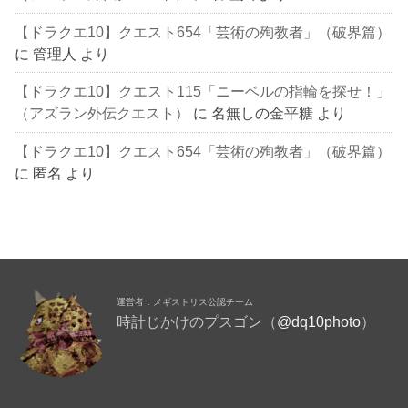
【ドラクエ10】クエスト654「芸術の殉教者」（破界篇）
に
管理人
より
【ドラクエ10】クエスト115「ニーベルの指輪を探せ！」
（アズラン外伝クエスト）
に
名無しの金平糖
より
【ドラクエ10】クエスト654「芸術の殉教者」（破界篇）
に
匿名
より
運営者：メギストリス公認チーム
時計じかけのプスゴン（
@dq10photo
）