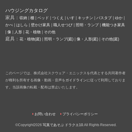
ハウジングカタログ
家具：
収納
|
棚
|
ベッド
|
つくえ
|
いす
|
キッチン
|
バスタブ
|
ゆか
|
かべ
|
はしら
|
壁かけ家具
|
職人せつび
|
照明・ランプ
|
機能つき家具
|
像
|
人形
|
花・植物
|
その他
庭具：
花・植物(庭)
|
照明・ランプ(庭)
|
像・人形(庭)
|
その他(庭)
このページでは、株式会社スクウェア・エニックスを代表とする共同著作者
が権利を所有する画像・動画・音声を
ガイドライン
に従って利用しておりま
す。当該画像の転載・配布は禁止いたします。
お問い合わせ
プライバシーポリシー
©Copyright2026
写真であそぶ ドラクエ10
.All Rights Reserved.