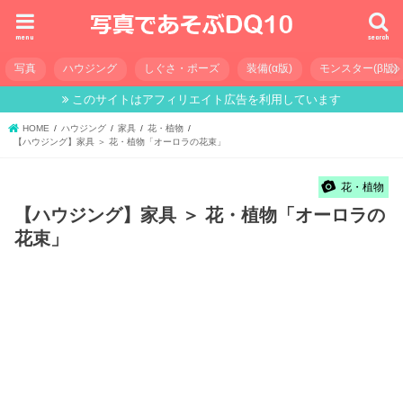
menu
search
写真
ハウジング
しぐさ・ポーズ
装備(α版)
モンスター(β版)
このサイトはアフィリエイト広告を利用しています
HOME
ハウジング
家具
花・植物
【ハウジング】家具 ＞ 花・植物「オーロラの花束」
花・植物
【ハウジング】家具 ＞ 花・植物「オーロラの
花束」