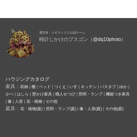
運営者：メギストリス公認チーム
時計じかけのプスゴン（
@dq10photo
）
ハウジングカタログ
家具：
収納
|
棚
|
ベッド
|
つくえ
|
いす
|
キッチン
|
バスタブ
|
ゆか
|
かべ
|
はしら
|
壁かけ家具
|
職人せつび
|
照明・ランプ
|
機能つき家具
|
像
|
人形
|
花・植物
|
その他
庭具：
花・植物(庭)
|
照明・ランプ(庭)
|
像・人形(庭)
|
その他(庭)