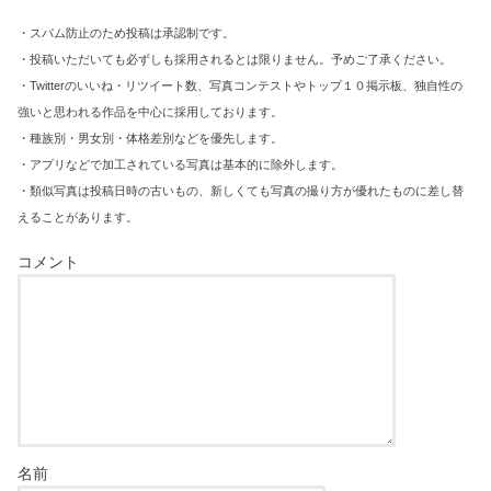
・スパム防止のため投稿は承認制です。
・投稿いただいても必ずしも採用されるとは限りません。予めご了承ください。
・Twitterのいいね・リツイート数、写真コンテストやトップ１０掲示板、独自性の
強いと思われる作品を中心に採用しております。
・種族別・男女別・体格差別などを優先します。
・アプリなどで加工されている写真は基本的に除外します。
・類似写真は投稿日時の古いもの、新しくても写真の撮り方が優れたものに差し替
えることがあります。
コメント
名前