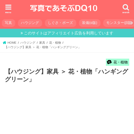
menu
search
写真
ハウジング
しぐさ・ポーズ
装備(α版)
モンスター(β版)
このサイトはアフィリエイト広告を利用しています
HOME
ハウジング
家具
花・植物
【ハウジング】家具 ＞ 花・植物「ハンギンググリーン」
花・植物
【ハウジング】家具 ＞ 花・植物「ハンギング
グリーン」