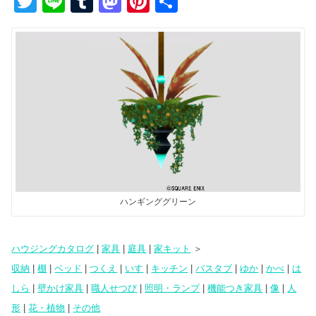
T
Li
T
M
Pi
共
wi
n
u
a
nt
有
tt
e
m
st
er
er
bl
o
e
r
d
st
o
n
ハンギンググリーン
ハウジングカタログ
|
家具
|
庭具
|
家キット
＞
収納
|
棚
|
ベッド
|
つくえ
|
いす
|
キッチン
|
バスタブ
|
ゆか
|
かべ
|
は
しら
|
壁かけ家具
|
職人せつび
|
照明・ランプ
|
機能つき家具
|
像
|
人
形
|
花・植物
|
その他