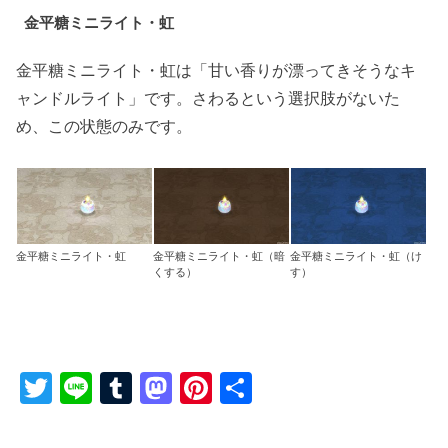
金平糖ミニライト・虹
金平糖ミニライト・虹は「甘い香りが漂ってきそうなキ
ャンドルライト」です。さわるという選択肢がないた
め、この状態のみです。
金平糖ミニライト・虹
金平糖ミニライト・虹（暗
金平糖ミニライト・虹（け
くする）
す）
T
Li
T
M
Pi
共
wi
n
u
a
nt
有