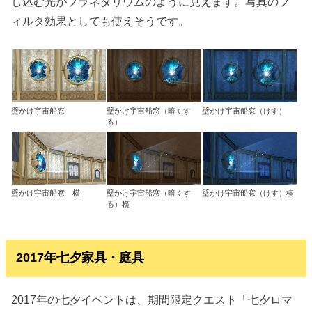
し込む光がプラネタリウムのように見えます。写真のフ
ィルタ効果としても使えそうです。
壁かけ宇宙船窓
壁かけ宇宙船窓（暗くす
壁かけ宇宙船窓（けす）
る）
壁かけ宇宙船窓 横
壁かけ宇宙船窓（暗くす
壁かけ宇宙船窓（けす）横
る）横
2017年七夕家具・庭具
2017年の七夕イベントは、期間限定クエスト「七夕ロマ