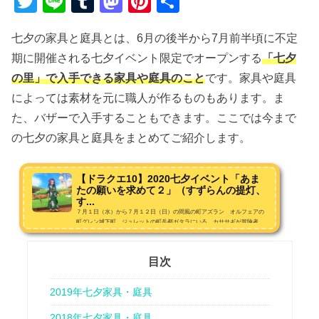
T
Li
T
M
Pi
共
wi
n
u
a
nt
有
七夕の家具と庭具とは、6月の後半から7月前半頃に不定
tt
e
m
st
er
期に開催される七夕イベント限定でオープンする
「七夕
er
bl
o
e
の里」で入手できる家具や庭具のこと
です。家具や庭具
r
d
st
によっては素材を元に職人が作るものもあります。ま
o
た、バザーで入手することもできます。ここでは今まで
n
の七夕の家具と庭具をまとめてご紹介します。
【ドラクエ10】2020七夕イベント「あま
たの願いを求めて２」（すずらんの提灯、
す...
７月１日（水）から７月１２日（日）の間風の町アズラン オルフェアの
町グレン城下町 ジュレットの町岳都ガタラにいる カササギが冒険者
に 手助けを求めているらしい。受注場所と条件受注場所アズラン・オル
フェア・グレン・ジュレット・ガタラ カササギ受注条...
目次
2019年七夕家具・庭具
2018年七夕家具・庭具