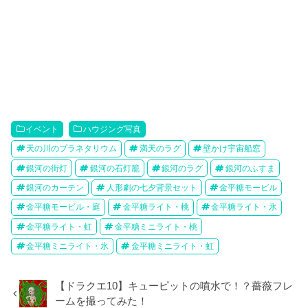
イベント
ハウジング写真
天の川のプラネタリウム
満天のラグ
壁かけ宇宙船窓
銀河の街灯
銀河の石灯籠
銀河のラグ
銀河のふすま
銀河のカーテン
人形劇の七夕背景セット
金平糖モービル
金平糖モービル・庭
金平糖ライト・桃
金平糖ライト・氷
金平糖ライト・虹
金平糖ミニライト・桃
金平糖ミニライト・氷
金平糖ミニライト・虹
【ドラクエ10】キューピットの噴水で！？薔薇フレ
ームを撮ってみた！