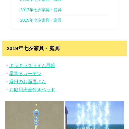
2017年七夕家具・庭具
2015年七夕家具・庭具
2019年七夕家具・庭具
・
キラキラスライム風鈴
・
星降るカーテン
・
縁日のお面屋さん
・
お庭用天蓋付きベッド