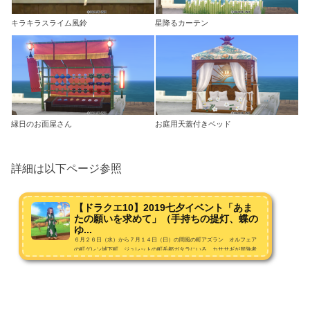
キラキラスライム風鈴
星降るカーテン
縁日のお面屋さん
お庭用天蓋付きベッド
詳細は以下ページ参照
【ドラクエ10】2019七夕イベント「あま
たの願いを求めて」（手持ちの提灯、蝶の
ゆ...
６月２６日（水）から７月１４日（日）の間風の町アズラン オルフェア
の町グレン城下町 ジュレットの町岳都ガタラにいる カササギが冒険者
に 手助けを求めているらしい。受注場所と条件受注場所アズラン・オル
フェア・グレン・ジュレット・ガタラ カササギ受注...