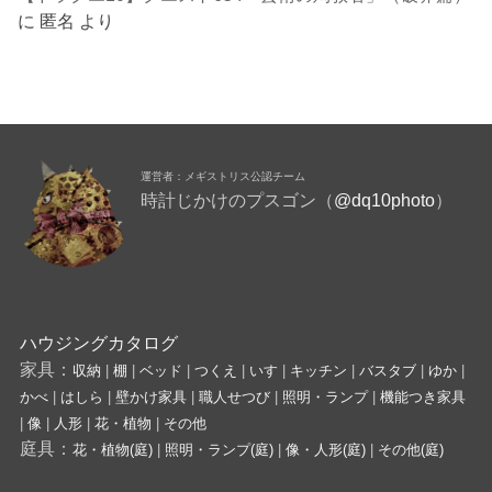
に
匿名
より
運営者：メギストリス公認チーム
時計じかけのプスゴン（
@dq10photo
）
ハウジングカタログ
家具：
収納
|
棚
|
ベッド
|
つくえ
|
いす
|
キッチン
|
バスタブ
|
ゆか
|
かべ
|
はしら
|
壁かけ家具
|
職人せつび
|
照明・ランプ
|
機能つき家具
|
像
|
人形
|
花・植物
|
その他
庭具：
花・植物(庭)
|
照明・ランプ(庭)
|
像・人形(庭)
|
その他(庭)