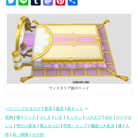
T
Li
T
M
Pi
共
wi
n
u
a
nt
有
tt
e
m
st
er
er
bl
o
e
r
d
st
o
n
ヴィスタリア姫のベッド
ハウジングカタログ
|
家具
|
庭具
|
家キット
＞
収納
|
棚
|
ベッド
|
つくえ
|
いす
|
キッチン
|
バスタブ
|
ゆか
|
かべ
|
は
しら
|
壁かけ家具
|
職人せつび
|
照明・ランプ
|
機能つき家具
|
像
|
人
形
|
花・植物
|
その他