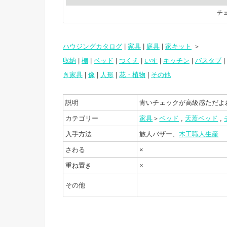
チ
ハウジングカタログ
|
家具
|
庭具
|
家キット
＞
収納
|
棚
|
ベッド
|
つくえ
|
いす
|
キッチン
|
バスタブ
|
き家具
|
像
|
人形
|
花・植物
|
その他
説明
青いチェックが高級感ただよ
カテゴリー
家具
＞
ベッド
,
天蓋ベッド
,
入手方法
旅人バザー、
木工職人生産
さわる
×
重ね置き
×
その他