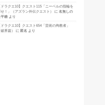
【ドラクエ10】クエスト115「ニーベルの指輪を
探せ！」（アズラン外伝クエスト）
に
名無しの
金平糖
より
【ドラクエ10】クエスト654「芸術の殉教者」
（破界篇）
に
匿名
より