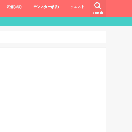
装備(α版)
モンスター(β版)
クエスト
search