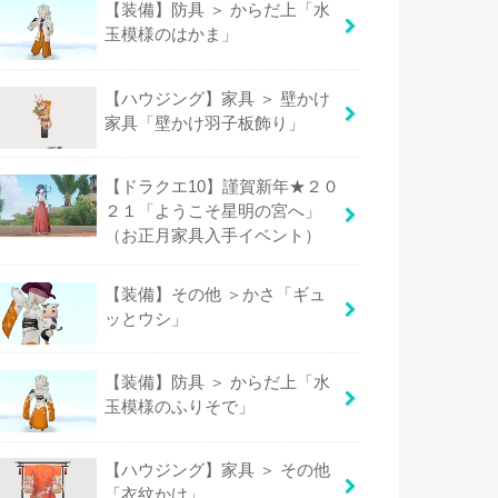
【装備】防具 ＞ からだ上「水
玉模様のはかま」
【ハウジング】家具 ＞ 壁かけ
家具「壁かけ羽子板飾り」
【ドラクエ10】謹賀新年★２０
２１「ようこそ星明の宮へ」
（お正月家具入手イベント）
【装備】その他 ＞かさ「ギュ
ッとウシ」
【装備】防具 ＞ からだ上「水
玉模様のふりそで」
【ハウジング】家具 ＞ その他
「衣紋かけ」