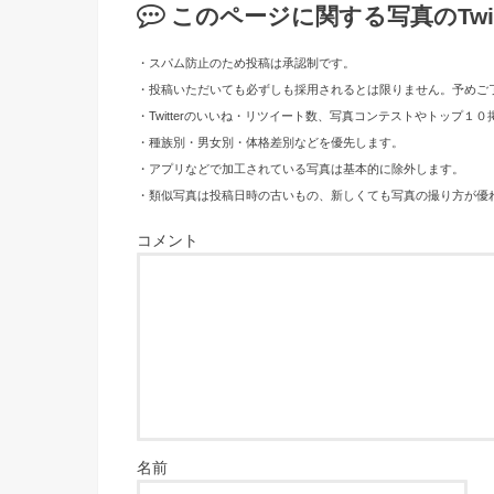
このページに関する写真のTwi
・スパム防止のため投稿は承認制です。
・投稿いただいても必ずしも採用されるとは限りません。予めご
・Twitterのいいね・リツイート数、写真コンテストやトップ
・種族別・男女別・体格差別などを優先します。
・アプリなどで加工されている写真は基本的に除外します。
・類似写真は投稿日時の古いもの、新しくても写真の撮り方が優
コメント
名前