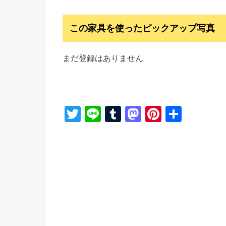
この家具を使ったピックアップ写真
まだ登録はありません
T
Li
T
M
Pi
共
wi
n
u
a
nt
有
tt
e
m
st
er
er
bl
o
e
r
d
st
o
n