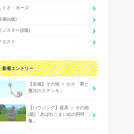
しぐさ・ポーズ
装備(α版)
モンスター(β版)
クエスト
新着エントリー
【装備】その他 ＞ かさ「夢と
魔法のステッキ」
【ハウジング】庭具 ＞ その他
(庭)「あばれこまいぬの阿吽
像」