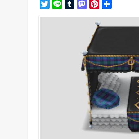
T
Li
T
M
Pi
共
wi
n
u
a
nt
有
tt
e
m
st
er
er
bl
o
e
r
d
st
o
n