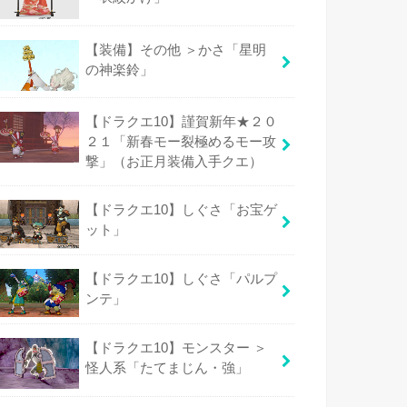
【装備】その他 ＞かさ「星明
の神楽鈴」
【ドラクエ10】謹賀新年★２０
２１「新春モー裂極めるモー攻
撃」（お正月装備入手クエ）
【ドラクエ10】しぐさ「お宝ゲ
ット」
【ドラクエ10】しぐさ「パルプ
ンテ」
【ドラクエ10】モンスター ＞
怪人系「たてまじん・強」