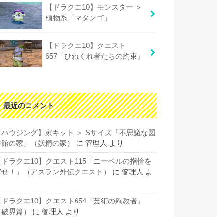
【ドラクエ10】モンスター ＞
植物系「マタンゴ」
【ドラクエ10】クエスト
657「ひねくれ者たちの約束」
最近のコメント
【ハウジング】家キット ＞ Sサイズ「不思議な図
書館の家」（妖精の家）
に
管理人
より
【ドラクエ10】クエスト115「ニーベルの指輪を
探せ！」（アズラン外伝クエスト）
に
管理人
よ
り
【ドラクエ10】クエスト654「芸術の殉教者」
（破界篇）
に
管理人
より