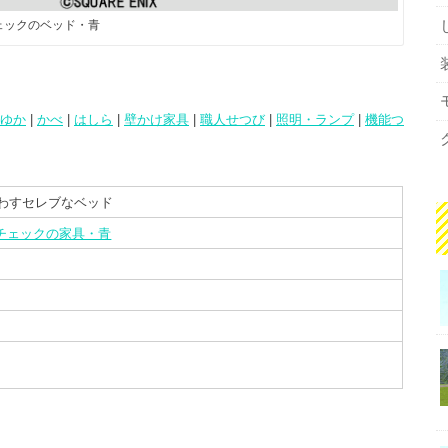
ェックのベッド・青
ゆか
|
かべ
|
はしら
|
壁かけ家具
|
職人せつび
|
照明・ランプ
|
機能つ
わすセレブなベッド
チェックの家具・青