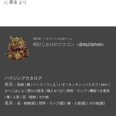
に
匿名
より
運営者：メギストリス公認チーム
時計じかけのプスゴン（
@dq10photo
）
ハウジングカタログ
家具：
収納
|
棚
|
ベッド
|
つくえ
|
いす
|
キッチン
|
バスタブ
|
ゆか
|
かべ
|
はしら
|
壁かけ家具
|
職人せつび
|
照明・ランプ
|
機能つき家具
|
像
|
人形
|
花・植物
|
その他
庭具：
花・植物(庭)
|
照明・ランプ(庭)
|
像・人形(庭)
|
その他(庭)