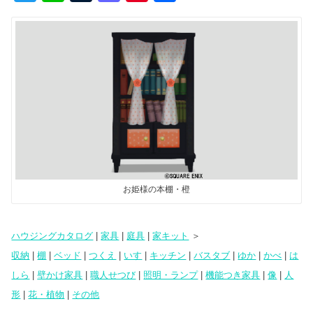
wi
n
u
a
nt
有
tt
e
m
st
er
er
bl
o
e
r
d
st
o
n
お姫様の本棚・橙
ハウジングカタログ
|
家具
|
庭具
|
家キット
＞
収納
|
棚
|
ベッド
|
つくえ
|
いす
|
キッチン
|
バスタブ
|
ゆか
|
かべ
|
は
しら
|
壁かけ家具
|
職人せつび
|
照明・ランプ
|
機能つき家具
|
像
|
人
形
|
花・植物
|
その他