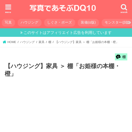
menu
search
写真
ハウジング
しぐさ・ポーズ
装備(α版)
モンスター(β版)
このサイトはアフィリエイト広告を利用しています
HOME
ハウジング
家具
棚
【ハウジング】家具 ＞ 棚「お姫様の本棚・橙」
棚
【ハウジング】家具 ＞ 棚「お姫様の本棚・
橙」