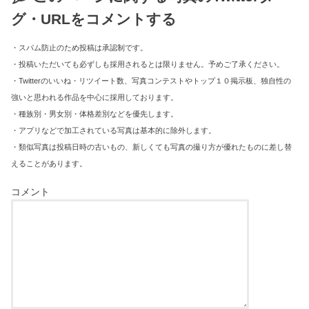
グ・URLをコメントする
・スパム防止のため投稿は承認制です。
・投稿いただいても必ずしも採用されるとは限りません。予めご了承ください。
・Twitterのいいね・リツイート数、写真コンテストやトップ１０掲示板、独自性の
強いと思われる作品を中心に採用しております。
・種族別・男女別・体格差別などを優先します。
・アプリなどで加工されている写真は基本的に除外します。
・類似写真は投稿日時の古いもの、新しくても写真の撮り方が優れたものに差し替
えることがあります。
コメント