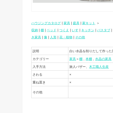
ハウジングカタログ
|
家具
|
庭具
|
家キット
＞
収納
|
棚
|
ベッド
|
つくえ
|
いす
|
キッチン
|
バスタブ
|
き家具
|
像
|
人形
|
花・植物
|
その他
説明
白い水晶を削りだして作った
カテゴリー
家具
＞
棚
,
本棚
,
水晶の家具
入手方法
旅人バザー、
木工職人生産
さわる
×
重ね置き
×
その他