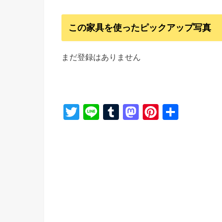
この家具を使ったピックアップ写真
まだ登録はありません
T
Li
T
M
Pi
共
wi
n
u
a
nt
有
tt
e
m
st
er
er
bl
o
e
r
d
st
o
n