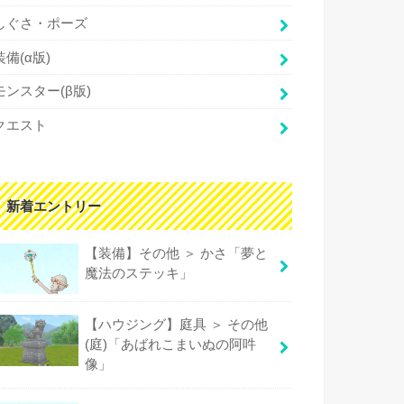
しぐさ・ポーズ
装備(α版)
モンスター(β版)
クエスト
新着エントリー
【装備】その他 ＞ かさ「夢と
魔法のステッキ」
【ハウジング】庭具 ＞ その他
(庭)「あばれこまいぬの阿吽
像」