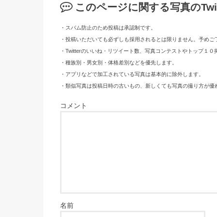
このページに関する写真のTwi
・スパム防止のため投稿は承認制です。
・投稿いただいても必ずしも採用されるとは限りません。予めご
・Twitterのいいね・リツイート数、写真コンテストやトップ
・種族別・男女別・体格差別などを優先します。
・アプリなどで加工されている写真は基本的に除外します。
・類似写真は投稿日時の古いもの、新しくても写真の撮り方が優
コメント
名前