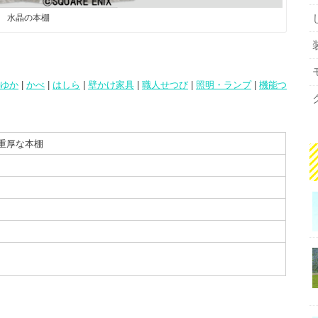
水晶の本棚
ゆか
|
かべ
|
はしら
|
壁かけ家具
|
職人せつび
|
照明・ランプ
|
機能つ
重厚な本棚