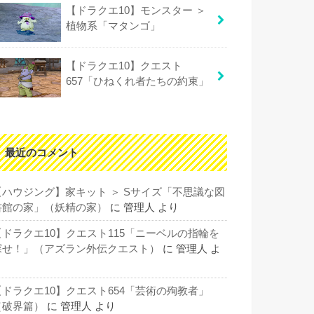
【ドラクエ10】モンスター ＞
植物系「マタンゴ」
【ドラクエ10】クエスト
657「ひねくれ者たちの約束」
最近のコメント
【ハウジング】家キット ＞ Sサイズ「不思議な図
書館の家」（妖精の家）
に
管理人
より
【ドラクエ10】クエスト115「ニーベルの指輪を
探せ！」（アズラン外伝クエスト）
に
管理人
よ
り
【ドラクエ10】クエスト654「芸術の殉教者」
（破界篇）
に
管理人
より