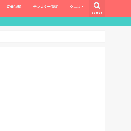
装備(α版)
モンスター(β版)
クエスト
search