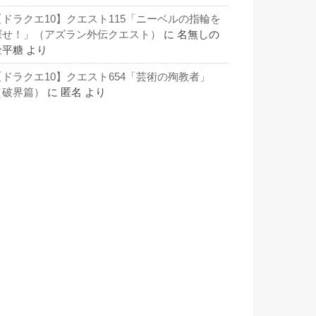
【ドラクエ10】クエスト115「ニーベルの指輪を
探せ！」（アズラン外伝クエスト）
に
名無しの
金平糖
より
【ドラクエ10】クエスト654「芸術の殉教者」
（破界篇）
に
匿名
より