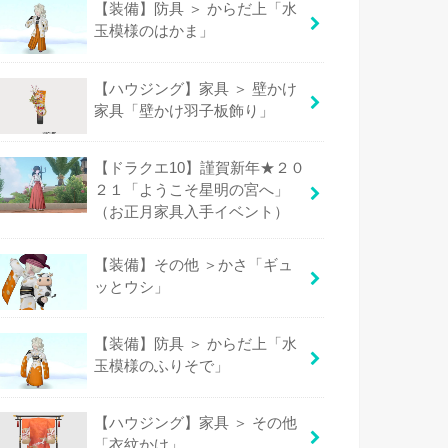
【装備】防具 ＞ からだ上「水
玉模様のはかま」
【ハウジング】家具 ＞ 壁かけ
家具「壁かけ羽子板飾り」
【ドラクエ10】謹賀新年★２０
２１「ようこそ星明の宮へ」
（お正月家具入手イベント）
【装備】その他 ＞かさ「ギュ
ッとウシ」
【装備】防具 ＞ からだ上「水
玉模様のふりそで」
【ハウジング】家具 ＞ その他
「衣紋かけ」