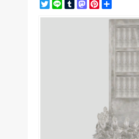
T
Li
T
M
Pi
共
wi
n
u
a
nt
有
tt
e
m
st
er
er
bl
o
e
r
d
st
o
n