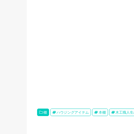
棚
ハウジングアイテム
本棚
木工職人生