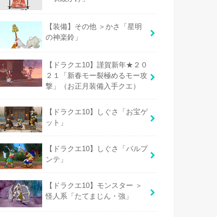
【装備】その他 ＞かさ「星明
の神楽鈴」
【ドラクエ10】謹賀新年★２０
２１「新春モー裂極めるモー攻
撃」（お正月装備入手クエ）
【ドラクエ10】しぐさ「お宝ゲ
ット」
【ドラクエ10】しぐさ「パルプ
ンテ」
【ドラクエ10】モンスター ＞
怪人系「たてまじん・強」