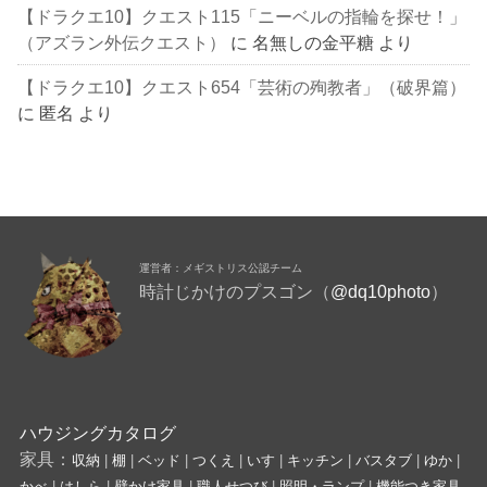
【ドラクエ10】クエスト115「ニーベルの指輪を探せ！」
（アズラン外伝クエスト）
に
名無しの金平糖
より
【ドラクエ10】クエスト654「芸術の殉教者」（破界篇）
に
匿名
より
運営者：メギストリス公認チーム
時計じかけのプスゴン（
@dq10photo
）
ハウジングカタログ
家具：
収納
|
棚
|
ベッド
|
つくえ
|
いす
|
キッチン
|
バスタブ
|
ゆか
|
かべ
|
はしら
|
壁かけ家具
|
職人せつび
|
照明・ランプ
|
機能つき家具