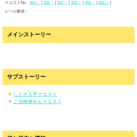
o
クエストNo：
001～
|
101～
|
201～
|
301～
|
401～
|
501～
|
n
レベル解放：
メインストーリー
サブストーリー
しぐさ入手クエスト
ご当地便せんクエスト