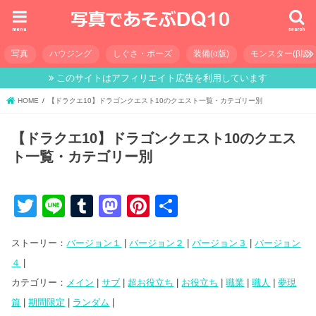
menu
search
写真
ハウジング
しぐさ・ポーズ
装備(α版)
モンスター(β版)
このサイトはアフィリエイト広告を利用しています
HOME
【ドラクエ10】ドラゴンクエスト10のクエスト一覧・カテゴリー別
【ドラクエ10】ドラゴンクエスト10のクエス
ト一覧・カテゴリー別
T
Li
T
M
Pi
共
wi
n
u
a
nt
有
ストーリー：
バージョン１
|
バージョン２
|
バージョン３
|
バージョン
tt
e
m
st
er
４
|
er
bl
o
e
カテゴリー：
メイン
|
サブ
|
超お役立ち
|
お役立ち
|
職業
|
職人
|
夢現
r
d
st
篇
|
期間限定
|
ランダム
|