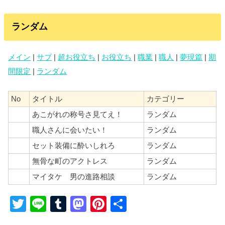
ランダム
メイン
|
サブ
|
超お役立ち
|
お役立ち
|
職業
|
職人
|
夢現篇
|
期
間限定
|
ランダム
No
タイトル
カテゴリー
あこがれの称号さ見てえ！
ランダム
職人さんに会いたい！
ランダム
セット装備に酔いしれろ
ランダム
無骨な町のアクトレス
ランダム
マイタケ 男の進路相談
ランダム
T
Li
T
M
Pi
共
wi
n
u
a
nt
有