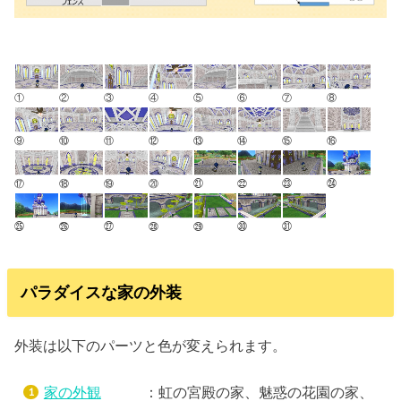
①
②
③
④
⑤
⑥
⑦
⑧
⑨
⑩
⑪
⑫
⑬
⑭
⑮
⑯
⑰
⑱
⑲
⑳
㉑
㉒
㉓
㉔
㉕
㉖
㉗
㉘
㉙
㉚
㉛
パラダイスな家の外装
外装は以下のパーツと色が変えられます。
家の外観
：虹の宮殿の家、魅惑の花園の家、