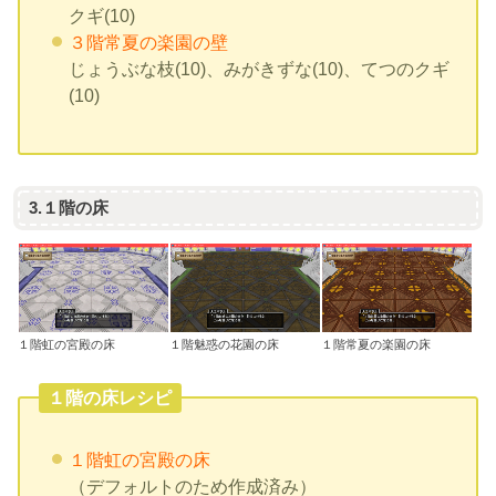
クギ(10)
３階常夏の楽園の壁
じょうぶな枝(10)、みがきずな(10)、てつのクギ
(10)
3.１階の床
１階虹の宮殿の床
１階魅惑の花園の床
１階常夏の楽園の床
１階の床レシピ
１階虹の宮殿の床
（デフォルトのため作成済み）