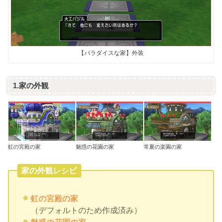
【パラダイスな家】外装
1.家の外観
虹の宮殿の家
魅惑の花園の家
常夏の楽園の家
家の外観レシピ
虹の宮殿の家
（デフォルトのため作成済み）