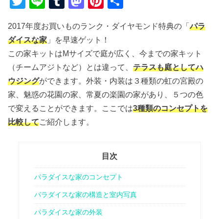
T
Li
T
M
Pi
共
wi
n
u
a
nt
有
2017年度お買いものランク・ダイヤモンド特典の「
パラ
tt
e
m
st
er
ダイスな家
」を早速ゲット！
er
bl
o
e
この家キットはMサイズで庭が広く、今までの家キット
r
d
st
（チームアジトなど）とは違って、
テラスも庭としてハ
o
ウジング
ができます。外装・内装は３種類の虹の宮殿の
n
家、魅惑の花園の家、常夏の楽園の家があり、５つの色
で変えることができます。ここでは
3種類のコンセプトを
比較して
ご紹介します。
目次
パラダイスな家のコンセプト
パラダイスな家の構造と室内写真
パラダイスな家の外装