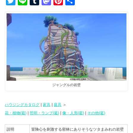
T
Li
T
M
Pi
共
wi
n
u
a
nt
有
tt
e
m
st
er
er
bl
o
e
r
d
st
o
n
ジャングルの岩壁
ハウジングカタログ
|
家具
|
庭具
＞
花・植物(庭)
|
照明・ランプ(庭)
|
像・人形(庭)
|
その他(庭)
説明
冒険心を刺激する密林にありそうなツタまみれの岩壁