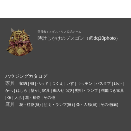
運営者：メギストリス公認チーム
時計じかけのプスゴン（
@dq10photo
）
ハウジングカタログ
家具：
収納
|
棚
|
ベッド
|
つくえ
|
いす
|
キッチン
|
バスタブ
|
ゆか
|
かべ
|
はしら
|
壁かけ家具
|
職人せつび
|
照明・ランプ
|
機能つき家具
|
像
|
人形
|
花・植物
|
その他
庭具：
花・植物(庭)
|
照明・ランプ(庭)
|
像・人形(庭)
|
その他(庭)