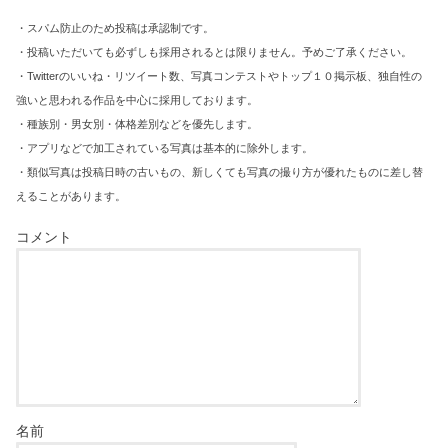
・スパム防止のため投稿は承認制です。
・投稿いただいても必ずしも採用されるとは限りません。予めご了承ください。
・Twitterのいいね・リツイート数、写真コンテストやトップ１０掲示板、独自性の
強いと思われる作品を中心に採用しております。
・種族別・男女別・体格差別などを優先します。
・アプリなどで加工されている写真は基本的に除外します。
・類似写真は投稿日時の古いもの、新しくても写真の撮り方が優れたものに差し替
えることがあります。
コメント
名前