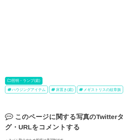
照明・ランプ(庭)
ハウジングアイテム
床置き(庭)
メギストリスの紋章旗
このページに関する写真のTwitterタ
グ・URLをコメントする
・スパム防止のため投稿は承認制です。