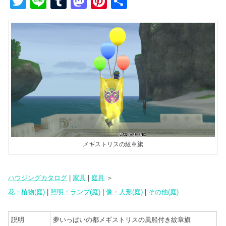
T
Li
T
M
Pi
共
wi
n
u
a
nt
有
tt
e
m
st
er
er
bl
o
e
r
d
st
o
n
メギストリスの紋章旗
ハウジングカタログ
|
家具
|
庭具
＞
花・植物(庭)
|
照明・ランプ(庭)
|
像・人形(庭)
|
その他(庭)
説明
夢いっぱいの都メギストリスの風船付き紋章旗