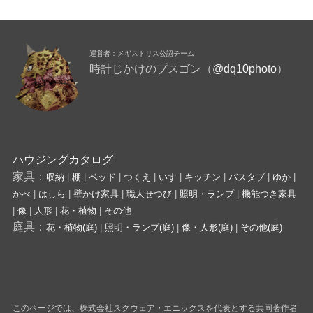
運営者：メギストリス公認チーム
時計じかけのプスゴン（
@dq10photo
）
ハウジングカタログ
家具：
収納
|
棚
|
ベッド
|
つくえ
|
いす
|
キッチン
|
バスタブ
|
ゆか
|
かべ
|
はしら
|
壁かけ家具
|
職人せつび
|
照明・ランプ
|
機能つき家具
|
像
|
人形
|
花・植物
|
その他
庭具：
花・植物(庭)
|
照明・ランプ(庭)
|
像・人形(庭)
|
その他(庭)
このページでは、株式会社スクウェア・エニックスを代表とする共同著作者