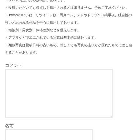
・投稿いただいても必ずしも採用されるとは限りません。予めご了承ください。
・Twitterのいいね・リツイート数、写真コンテストやトップ１０掲示板、独自性の
強いと思われる作品を中心に採用しております。
・種族別・男女別・体格差別などを優先します。
・アプリなどで加工されている写真は基本的に除外します。
・類似写真は投稿日時の古いもの、新しくても写真の撮り方が優れたものに差し替
えることがあります。
コメント
名前