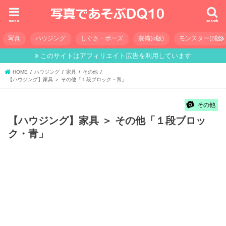
menu
search
写真
ハウジング
しぐさ・ポーズ
装備(α版)
モンスター(β版)
このサイトはアフィリエイト広告を利用しています
HOME
ハウジング
家具
その他
【ハウジング】家具 ＞ その他「１段ブロック・青」
その他
【ハウジング】家具 ＞ その他「１段ブロッ
ク・青」