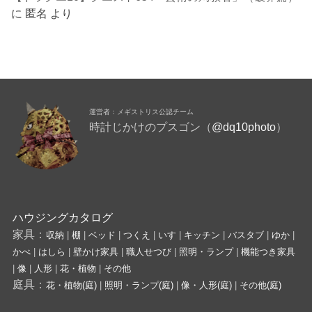
に
匿名
より
運営者：メギストリス公認チーム
時計じかけのプスゴン（
@dq10photo
）
ハウジングカタログ
家具：
収納
|
棚
|
ベッド
|
つくえ
|
いす
|
キッチン
|
バスタブ
|
ゆか
|
かべ
|
はしら
|
壁かけ家具
|
職人せつび
|
照明・ランプ
|
機能つき家具
|
像
|
人形
|
花・植物
|
その他
庭具：
花・植物(庭)
|
照明・ランプ(庭)
|
像・人形(庭)
|
その他(庭)