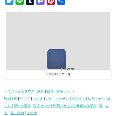
T
Li
T
M
Pi
共
wi
n
u
a
nt
有
tt
e
m
st
er
er
bl
o
e
r
d
st
o
n
１段ブロック・青
ハウジングカタログ
|
家具
|
庭具
|
家キット
＞
収納
|
棚
|
ベッド
|
つくえ
|
いす
|
キッチン
|
バスタブ
|
ゆか
|
かべ
|
は
しら
|
壁かけ家具
|
職人せつび
|
照明・ランプ
|
機能つき家具
|
像
|
人
形
|
花・植物
|
その他