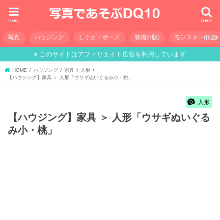
menu
search
写真
ハウジング
しぐさ・ポーズ
装備(α版)
モンスター(β版)
このサイトはアフィリエイト広告を利用しています
HOME
ハウジング
家具
人形
【ハウジング】家具 ＞ 人形「ウサギぬいぐるみ小・桃」
人形
【ハウジング】家具 ＞ 人形「ウサギぬいぐる
み小・桃」