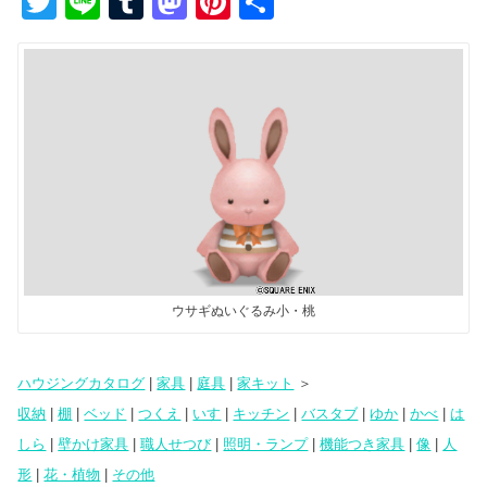
T
Li
T
M
Pi
共
wi
n
u
a
nt
有
tt
e
m
st
er
er
bl
o
e
r
d
st
o
n
ウサギぬいぐるみ小・桃
ハウジングカタログ
|
家具
|
庭具
|
家キット
＞
収納
|
棚
|
ベッド
|
つくえ
|
いす
|
キッチン
|
バスタブ
|
ゆか
|
かべ
|
は
しら
|
壁かけ家具
|
職人せつび
|
照明・ランプ
|
機能つき家具
|
像
|
人
形
|
花・植物
|
その他