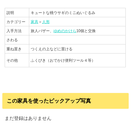
説明
キュートな桃ウサギのミニぬいぐるみ
カテゴリー
家具
＞
人形
入手方法
旅人バザー、
ゆめのかけら
10個と交換
さわる
重ね置き
つくえの上などに置ける
その他
ふくびき（おでかけ便利ツール４等）
この家具を使ったピックアップ写真
まだ登録はありません