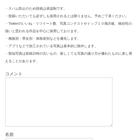
・スパム防止のため投稿は承認制です。
・投稿いただいても必ずしも採用されるとは限りません。予めご了承ください。
・Twitterのいいね・リツイート数、写真コンテストやトップ１０掲示板、独自性の
強いと思われる作品を中心に採用しております。
・種族別・男女別・体格差別などを優先します。
・アプリなどで加工されている写真は基本的に除外します。
・類似写真は投稿日時の古いもの、新しくても写真の撮り方が優れたものに差し替
えることがあります。
コメント
名前