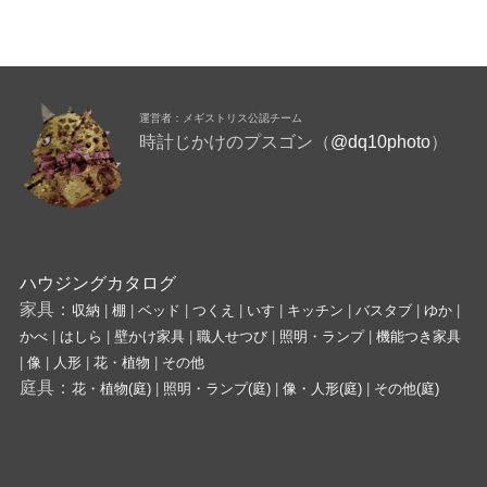
運営者：メギストリス公認チーム
時計じかけのプスゴン（
@dq10photo
）
ハウジングカタログ
家具：
収納
|
棚
|
ベッド
|
つくえ
|
いす
|
キッチン
|
バスタブ
|
ゆか
|
かべ
|
はしら
|
壁かけ家具
|
職人せつび
|
照明・ランプ
|
機能つき家具
|
像
|
人形
|
花・植物
|
その他
庭具：
花・植物(庭)
|
照明・ランプ(庭)
|
像・人形(庭)
|
その他(庭)