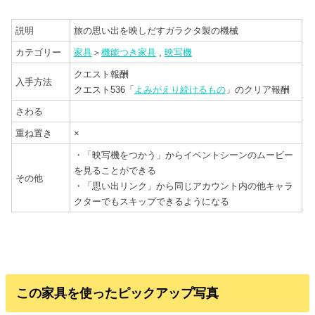
説明
旅の思い出を映しだすガラクタ製の機械
カテゴリー
家具
＞
機能つき家具
,
映写機
クエスト報酬
入手方法
クエスト536「
よみがえり続けるもの
」のクリア報酬
さわる
重ね置き
×
・「映写機をつかう」からイベントシーンのムービー
を見ることができる
その他
・「思い出リンク」から同じアカウント内の他キャラ
クターでもスキップできるようになる
この家具を使ったピックアップ写真