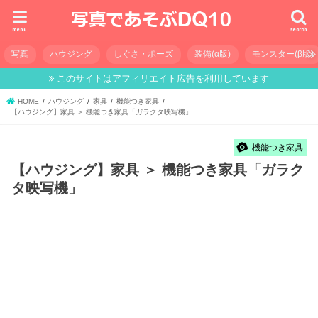
menu
search
写真
ハウジング
しぐさ・ポーズ
装備(α版)
モンスター(β版)
このサイトはアフィリエイト広告を利用しています
HOME
ハウジング
家具
機能つき家具
【ハウジング】家具 ＞ 機能つき家具「ガラクタ映写機」
機能つき家具
【ハウジング】家具 ＞ 機能つき家具「ガラク
タ映写機」