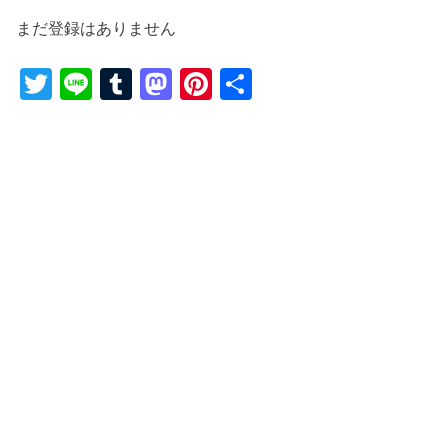
まだ登録はありません
T
Li
T
M
Pi
共
wi
n
u
a
nt
有
tt
e
m
st
er
er
bl
o
e
r
d
st
o
n