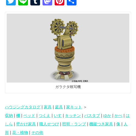
T
Li
T
M
Pi
共
wi
n
u
a
nt
有
tt
e
m
st
er
er
bl
o
e
r
d
st
o
n
ガラクタ映写機
ハウジングカタログ
|
家具
|
庭具
|
家キット
＞
収納
|
棚
|
ベッド
|
つくえ
|
いす
|
キッチン
|
バスタブ
|
ゆか
|
かべ
|
は
しら
|
壁かけ家具
|
職人せつび
|
照明・ランプ
|
機能つき家具
|
像
|
人
形
|
花・植物
|
その他