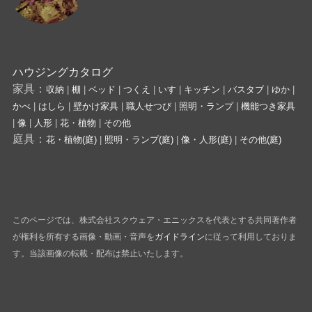
ハウジングカタログ
家具：
収納
|
棚
|
ベッド
|
つくえ
|
いす
|
キッチン
|
バスタブ
|
ゆか
|
かべ
|
はしら
|
壁かけ家具
|
職人せつび
|
照明・ランプ
|
機能つき家具
|
像
|
人形
|
花・植物
|
その他
庭具：
花・植物(庭)
|
照明・ランプ(庭)
|
像・人形(庭)
|
その他(庭)
このページでは、株式会社スクウェア・エニックスを代表とする共同著作者
が権利を所有する画像・動画・音声を
ガイドライン
に従って利用しておりま
す。当該画像の転載・配布は禁止いたします。