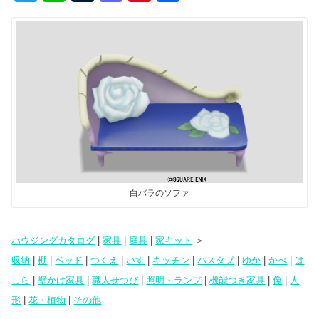
wi
n
u
a
nt
有
tt
e
m
st
er
er
bl
o
e
r
d
st
o
n
白バラのソファ
ハウジングカタログ
|
家具
|
庭具
|
家キット
＞
収納
|
棚
|
ベッド
|
つくえ
|
いす
|
キッチン
|
バスタブ
|
ゆか
|
かべ
|
は
しら
|
壁かけ家具
|
職人せつび
|
照明・ランプ
|
機能つき家具
|
像
|
人
形
|
花・植物
|
その他