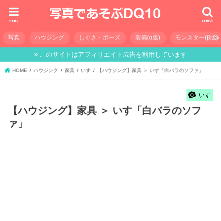
menu
search
写真
ハウジング
しぐさ・ポーズ
装備(α版)
モンスター(β版)
このサイトはアフィリエイト広告を利用しています
HOME
ハウジング
家具
いす
【ハウジング】家具 ＞ いす「白バラのソファ」
いす
【ハウジング】家具 ＞ いす「白バラのソフ
ァ」