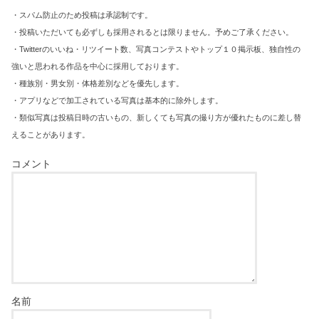
・スパム防止のため投稿は承認制です。
・投稿いただいても必ずしも採用されるとは限りません。予めご了承ください。
・Twitterのいいね・リツイート数、写真コンテストやトップ１０掲示板、独自性の
強いと思われる作品を中心に採用しております。
・種族別・男女別・体格差別などを優先します。
・アプリなどで加工されている写真は基本的に除外します。
・類似写真は投稿日時の古いもの、新しくても写真の撮り方が優れたものに差し替
えることがあります。
コメント
名前