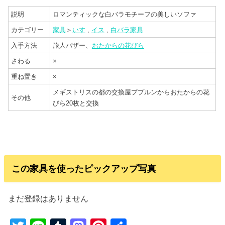
説明
ロマンティックな白バラモチーフの美しいソファ
カテゴリー
家具
＞
いす
,
イス
,
白バラ家具
入手方法
旅人バザー、
おたからの花びら
さわる
×
重ね置き
×
メギストリスの都の交換屋ププルンからおたからの花
その他
びら20枚と交換
この家具を使ったピックアップ写真
まだ登録はありません