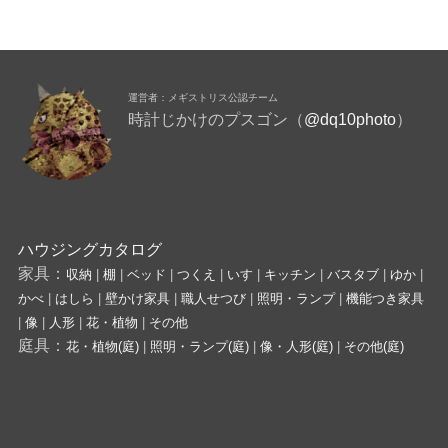
運営者：メギストリス公認チーム
時計じかけのプスゴン（
@dq10photo
）
ハウジングカタログ
家具：
収納
|
棚
|
ベッド
|
つくえ
|
いす
|
キッチン
|
バスタブ
|
ゆか
|
かべ
|
はしら
|
壁かけ家具
|
職人せつび
|
照明・ランプ
|
機能つき家具
|
像
|
人形
|
花・植物
|
その他
庭具：
花・植物(庭)
|
照明・ランプ(庭)
|
像・人形(庭)
|
その他(庭)