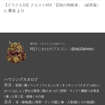
【ドラクエ10】クエスト654「芸術の殉教者」（破界篇）
に
匿名
より
運営者：メギストリス公認チーム
時計じかけのプスゴン（
@dq10photo
）
ハウジングカタログ
家具：
収納
|
棚
|
ベッド
|
つくえ
|
いす
|
キッチン
|
バスタブ
|
ゆか
|
かべ
|
はしら
|
壁かけ家具
|
職人せつび
|
照明・ランプ
|
機能つき家具
|
像
|
人形
|
花・植物
|
その他
庭具：
花・植物(庭)
|
照明・ランプ(庭)
|
像・人形(庭)
|
その他(庭)