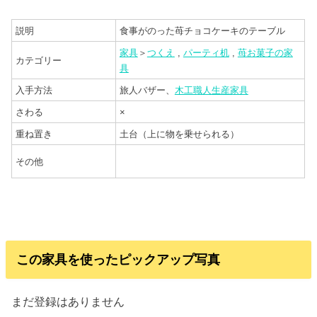
説明
食事がのった苺チョコケーキのテーブル
家具
＞
つくえ
,
パーティ机
,
苺お菓子の家
カテゴリー
具
入手方法
旅人バザー、
木工職人生産家具
さわる
×
重ね置き
土台（上に物を乗せられる）
その他
この家具を使ったピックアップ写真
まだ登録はありません