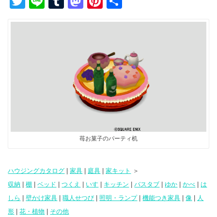
T
Li
T
M
Pi
共
wi
n
u
a
nt
有
tt
e
m
st
er
er
bl
o
e
r
d
st
o
n
苺お菓子のパーティ机
ハウジングカタログ
|
家具
|
庭具
|
家キット
＞
収納
|
棚
|
ベッド
|
つくえ
|
いす
|
キッチン
|
バスタブ
|
ゆか
|
かべ
|
は
しら
|
壁かけ家具
|
職人せつび
|
照明・ランプ
|
機能つき家具
|
像
|
人
形
|
花・植物
|
その他