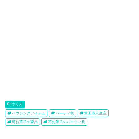
つくえ
ハウジングアイテム
パーティ机
木工職人生産
苺お菓子の家具
苺お菓子のパーティ机