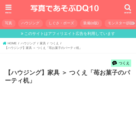
menu
search
写真
ハウジング
しぐさ・ポーズ
装備(α版)
モンスター(β版)
このサイトはアフィリエイト広告を利用しています
HOME
ハウジング
家具
つくえ
【ハウジング】家具 ＞ つくえ「苺お菓子のパーティ机」
つくえ
【ハウジング】家具 ＞ つくえ「苺お菓子のパ
ーティ机」