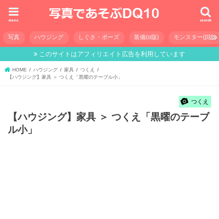
menu
search
写真
ハウジング
しぐさ・ポーズ
装備(α版)
モンスター(β版)
このサイトはアフィリエイト広告を利用しています
HOME
ハウジング
家具
つくえ
【ハウジング】家具 ＞ つくえ「黒曜のテーブル小」
つくえ
【ハウジング】家具 ＞ つくえ「黒曜のテーブ
ル小」