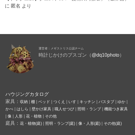
に
匿名
より
運営者：メギストリス公認チーム
時計じかけのプスゴン（
@dq10photo
）
ハウジングカタログ
家具：
収納
|
棚
|
ベッド
|
つくえ
|
いす
|
キッチン
|
バスタブ
|
ゆか
|
かべ
|
はしら
|
壁かけ家具
|
職人せつび
|
照明・ランプ
|
機能つき家具
|
像
|
人形
|
花・植物
|
その他
庭具：
花・植物(庭)
|
照明・ランプ(庭)
|
像・人形(庭)
|
その他(庭)