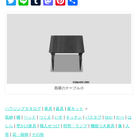
T
Li
T
M
Pi
共
wi
n
u
a
nt
有
tt
e
m
st
er
er
bl
o
e
r
d
st
o
n
黒曜のテーブル小
ハウジングカタログ
|
家具
|
庭具
|
家キット
＞
収納
|
棚
|
ベッド
|
つくえ
|
いす
|
キッチン
|
バスタブ
|
ゆか
|
かべ
|
は
しら
|
壁かけ家具
|
職人せつび
|
照明・ランプ
|
機能つき家具
|
像
|
人
形
|
花・植物
|
その他