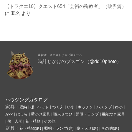
【ドラクエ10】クエスト654「芸術の殉教者」（破界篇）
に
匿名
より
運営者：メギストリス公認チーム
時計じかけのプスゴン（
@dq10photo
）
ハウジングカタログ
家具：
収納
|
棚
|
ベッド
|
つくえ
|
いす
|
キッチン
|
バスタブ
|
ゆか
|
かべ
|
はしら
|
壁かけ家具
|
職人せつび
|
照明・ランプ
|
機能つき家具
|
像
|
人形
|
花・植物
|
その他
庭具：
花・植物(庭)
|
照明・ランプ(庭)
|
像・人形(庭)
|
その他(庭)