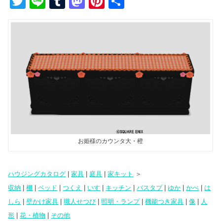
T
Li
T
M
Pi
共
wi
n
u
a
nt
有
tt
e
m
st
er
er
bl
o
e
r
d
st
o
n
お姫様のカウンタ大・橙
ハウジングカタログ
|
家具
|
庭具
|
家キット
＞
収納
|
棚
|
ベッド
|
つくえ
|
いす
|
キッチン
|
バスタブ
|
ゆか
|
かべ
|
は
しら
|
壁かけ家具
|
職人せつび
|
照明・ランプ
|
機能つき家具
|
像
|
人
形
|
花・植物
|
その他