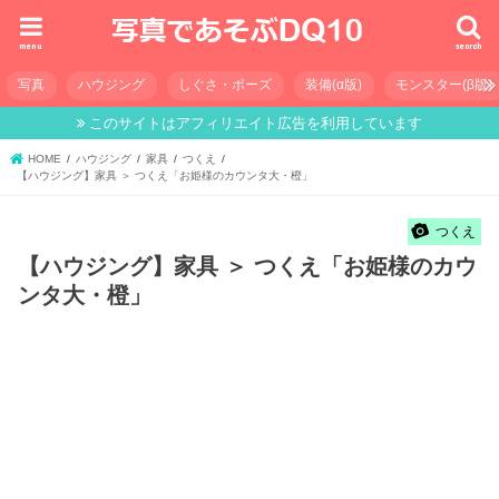
menu
search
写真
ハウジング
しぐさ・ポーズ
装備(α版)
モンスター(β版)
このサイトはアフィリエイト広告を利用しています
HOME
ハウジング
家具
つくえ
【ハウジング】家具 ＞ つくえ「お姫様のカウンタ大・橙」
つくえ
【ハウジング】家具 ＞ つくえ「お姫様のカウ
ンタ大・橙」