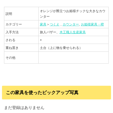
オレンジが際立つお姫様チックな大きなカウ
説明
ンター
カテゴリー
家具
＞
つくえ
,
カウンター
,
お姫様家具・橙
入手方法
旅人バザー、
木工職人生産家具
さわる
×
重ね置き
土台（上に物を乗せられる）
その他
この家具を使ったピックアップ写真
まだ登録はありません