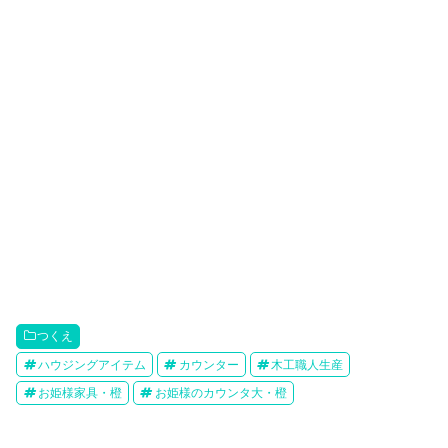
つくえ
ハウジングアイテム
カウンター
木工職人生産
お姫様家具・橙
お姫様のカウンタ大・橙