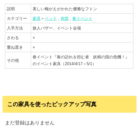
説明
美しい梅がえがかれた優雅なフトン
カテゴリー
家具
＞
ベッド
,
布団
,
春イベント
入手方法
旅人バザー、イベント会場
さわる
×
重ね置き
×
春イベント『春の訪れを拒む者 妖精の国の危機！』
その他
のイベント家具（2014/4/17～5/1）
この家具を使ったピックアップ写真
まだ登録はありません