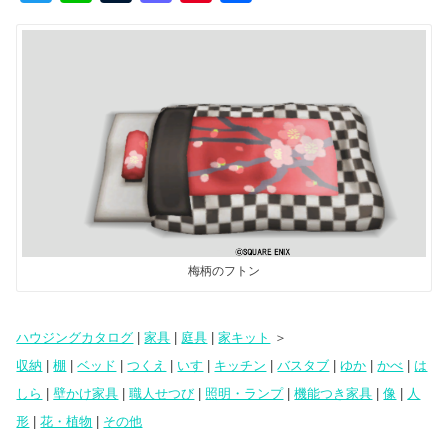
wi
n
u
a
nt
有
tt
e
m
st
er
er
bl
o
e
r
d
st
o
n
梅柄のフトン
ハウジングカタログ
|
家具
|
庭具
|
家キット
＞
収納
|
棚
|
ベッド
|
つくえ
|
いす
|
キッチン
|
バスタブ
|
ゆか
|
かべ
|
は
しら
|
壁かけ家具
|
職人せつび
|
照明・ランプ
|
機能つき家具
|
像
|
人
形
|
花・植物
|
その他