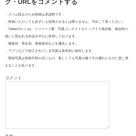
グ・URLをコメントする
・スパム防止のため投稿は承認制です。
・投稿いただいても必ずしも採用されるとは限りません。予めご了承ください。
・Twitterのいいね・リツイート数、写真コンテストやトップ１０掲示板、独自性の
強いと思われる作品を中心に採用しております。
・種族別・男女別・体格差別などを優先します。
・アプリなどで加工されている写真は基本的に除外します。
・類似写真は投稿日時の古いもの、新しくても写真の撮り方が優れたものに差し替
えることがあります。
コメント