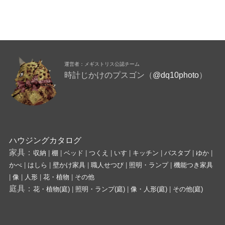
運営者：メギストリス公認チーム
時計じかけのプスゴン（
@dq10photo
）
ハウジングカタログ
家具：
収納
|
棚
|
ベッド
|
つくえ
|
いす
|
キッチン
|
バスタブ
|
ゆか
|
かべ
|
はしら
|
壁かけ家具
|
職人せつび
|
照明・ランプ
|
機能つき家具
|
像
|
人形
|
花・植物
|
その他
庭具：
花・植物(庭)
|
照明・ランプ(庭)
|
像・人形(庭)
|
その他(庭)