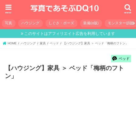
menu
search
写真
ハウジング
しぐさ・ポーズ
装備(α版)
モンスター(β版)
このサイトはアフィリエイト広告を利用しています
HOME
ハウジング
家具
ベッド
【ハウジング】家具 ＞ ベッド「梅柄のフトン」
ベッド
【ハウジング】家具 ＞ ベッド「梅柄のフト
ン」