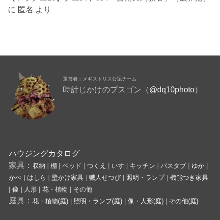
に
匿名
より
運営者：メギストリス公認チーム
時計じかけのプスゴン（
@dq10photo
）
ハウジングカタログ
家具：
収納
|
棚
|
ベッド
|
つくえ
|
いす
|
キッチン
|
バスタブ
|
ゆか
|
かべ
|
はしら
|
壁かけ家具
|
職人せつび
|
照明・ランプ
|
機能つき家具
|
像
|
人形
|
花・植物
|
その他
庭具：
花・植物(庭)
|
照明・ランプ(庭)
|
像・人形(庭)
|
その他(庭)