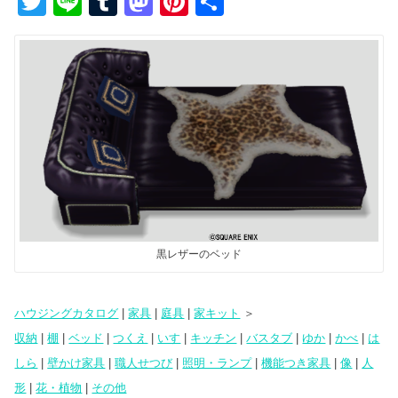
T
Li
T
M
Pi
共
wi
n
u
a
nt
有
tt
e
m
st
er
er
bl
o
e
r
d
st
o
n
黒レザーのベッド
ハウジングカタログ
|
家具
|
庭具
|
家キット
＞
収納
|
棚
|
ベッド
|
つくえ
|
いす
|
キッチン
|
バスタブ
|
ゆか
|
かべ
|
は
しら
|
壁かけ家具
|
職人せつび
|
照明・ランプ
|
機能つき家具
|
像
|
人
形
|
花・植物
|
その他