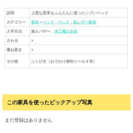
説明
上質な黒革をふんだんに使ったシブいベッド
カテゴリー
家具
＞
ベッド
,
ベッド
,
黒レザー家具
入手方法
旅人バザー、
木工職人生産
さわる
×
重ね置き
×
その他
ふくびき（おでかけ便利ツール４等）
この家具を使ったピックアップ写真
まだ登録はありません