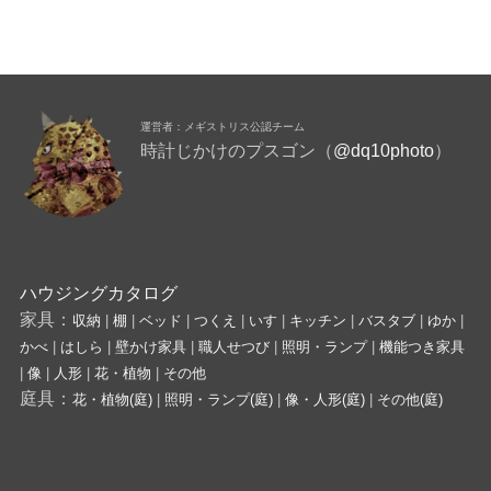
運営者：メギストリス公認チーム
時計じかけのプスゴン（
@dq10photo
）
ハウジングカタログ
家具：
収納
|
棚
|
ベッド
|
つくえ
|
いす
|
キッチン
|
バスタブ
|
ゆか
|
かべ
|
はしら
|
壁かけ家具
|
職人せつび
|
照明・ランプ
|
機能つき家具
|
像
|
人形
|
花・植物
|
その他
庭具：
花・植物(庭)
|
照明・ランプ(庭)
|
像・人形(庭)
|
その他(庭)