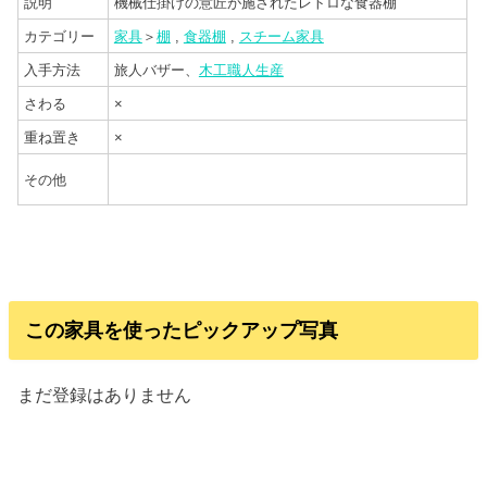
説明
機械仕掛けの意匠が施されたレトロな食器棚
カテゴリー
家具
＞
棚
,
食器棚
,
スチーム家具
入手方法
旅人バザー、
木工職人生産
さわる
×
重ね置き
×
その他
この家具を使ったピックアップ写真
まだ登録はありません