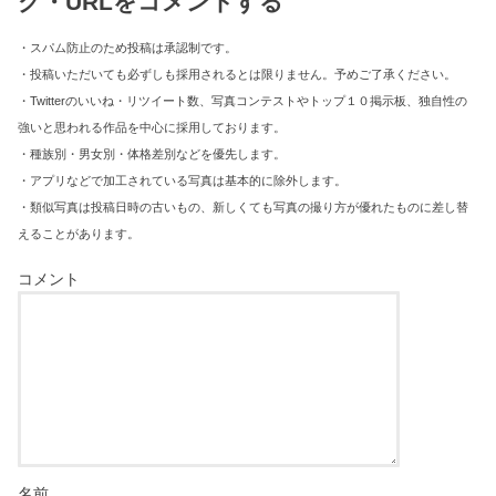
グ・URLをコメントする
・スパム防止のため投稿は承認制です。
・投稿いただいても必ずしも採用されるとは限りません。予めご了承ください。
・Twitterのいいね・リツイート数、写真コンテストやトップ１０掲示板、独自性の
強いと思われる作品を中心に採用しております。
・種族別・男女別・体格差別などを優先します。
・アプリなどで加工されている写真は基本的に除外します。
・類似写真は投稿日時の古いもの、新しくても写真の撮り方が優れたものに差し替
えることがあります。
コメント
名前