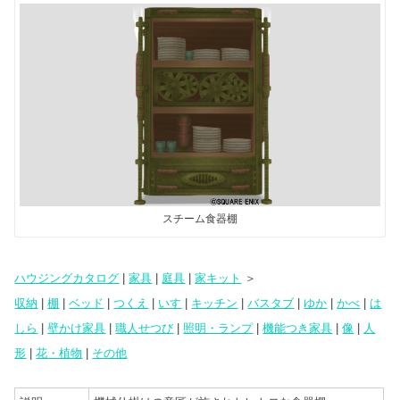
tt
e
m
st
er
er
bl
o
e
r
d
st
o
n
スチーム食器棚
ハウジングカタログ
|
家具
|
庭具
|
家キット
＞
収納
|
棚
|
ベッド
|
つくえ
|
いす
|
キッチン
|
バスタブ
|
ゆか
|
かべ
|
は
しら
|
壁かけ家具
|
職人せつび
|
照明・ランプ
|
機能つき家具
|
像
|
人
形
|
花・植物
|
その他