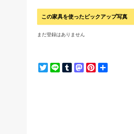
この家具を使ったピックアップ写真
まだ登録はありません
T
Li
T
M
Pi
共
wi
n
u
a
nt
有
tt
e
m
st
er
er
bl
o
e
r
d
st
o
n