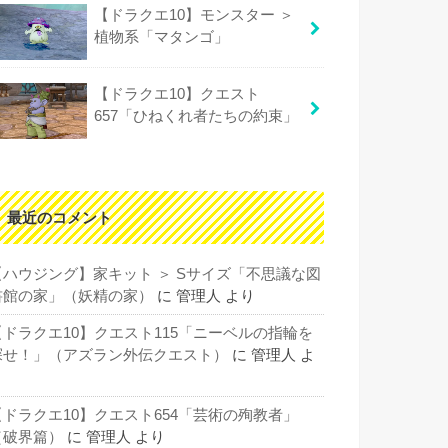
【ドラクエ10】モンスター ＞
植物系「マタンゴ」
【ドラクエ10】クエスト
657「ひねくれ者たちの約束」
最近のコメント
【ハウジング】家キット ＞ Sサイズ「不思議な図
書館の家」（妖精の家）
に
管理人
より
【ドラクエ10】クエスト115「ニーベルの指輪を
探せ！」（アズラン外伝クエスト）
に
管理人
よ
り
【ドラクエ10】クエスト654「芸術の殉教者」
（破界篇）
に
管理人
より