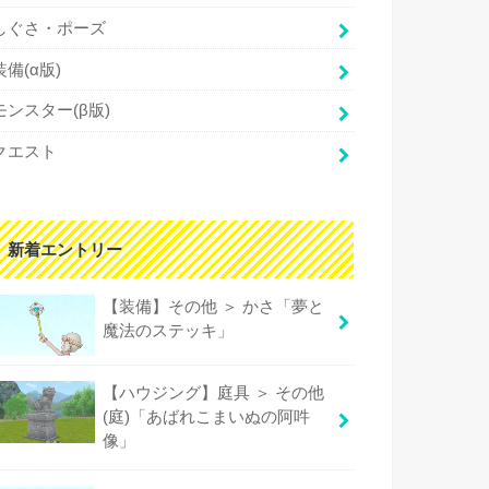
しぐさ・ポーズ
装備(α版)
モンスター(β版)
クエスト
新着エントリー
【装備】その他 ＞ かさ「夢と
魔法のステッキ」
【ハウジング】庭具 ＞ その他
(庭)「あばれこまいぬの阿吽
像」