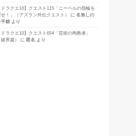
【ドラクエ10】クエスト115「ニーベルの指輪を
探せ！」（アズラン外伝クエスト）
に
名無しの
金平糖
より
【ドラクエ10】クエスト654「芸術の殉教者」
（破界篇）
に
匿名
より