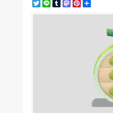
T
Li
T
M
Pi
共
wi
n
u
a
nt
有
tt
e
m
st
er
er
bl
o
e
r
d
st
o
n