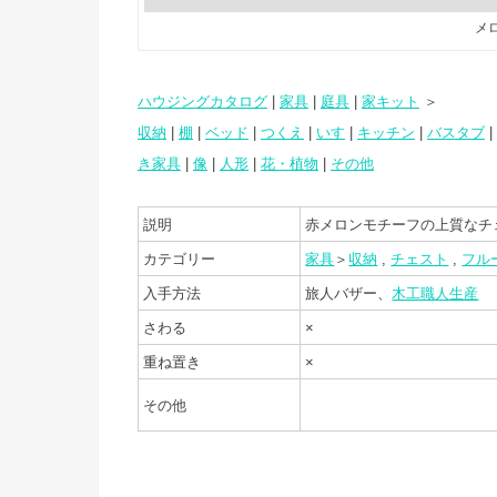
メ
ハウジングカタログ
|
家具
|
庭具
|
家キット
＞
収納
|
棚
|
ベッド
|
つくえ
|
いす
|
キッチン
|
バスタブ
|
き家具
|
像
|
人形
|
花・植物
|
その他
説明
赤メロンモチーフの上質なチ
カテゴリー
家具
＞
収納
,
チェスト
,
フル
入手方法
旅人バザー、
木工職人生産
さわる
×
重ね置き
×
その他