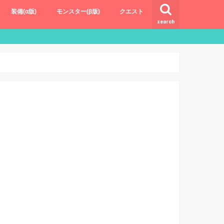
装備(α版)
モンスター(β版)
クエスト
search