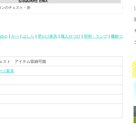
ロンのチェスト・赤
ゆか
|
かべ
|
はしら
|
壁かけ家具
|
職人せつび
|
照明・ランプ
|
機能つ
ェスト アイテム収納可能
ーツ家具