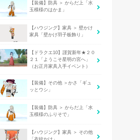
【装備】防具 ＞ からだ上「水
玉模様のはかま」
【ハウジング】家具 ＞ 壁かけ
家具「壁かけ羽子板飾り」
【ドラクエ10】謹賀新年★２０
２１「ようこそ星明の宮へ」
（お正月家具入手イベント）
【装備】その他 ＞かさ「ギュ
ッとウシ」
【装備】防具 ＞ からだ上「水
玉模様のふりそで」
【ハウジング】家具 ＞ その他
「衣紋かけ」