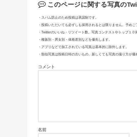
このページに関する写真のTwi
・スパム防止のため投稿は承認制です。
・投稿いただいても必ずしも採用されるとは限りません。予めご
・Twitterのいいね・リツイート数、写真コンテストやトップ
・種族別・男女別・体格差別などを優先します。
・アプリなどで加工されている写真は基本的に除外します。
・類似写真は投稿日時の古いもの、新しくても写真の撮り方が優
コメント
名前