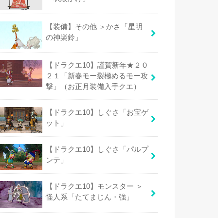
【装備】その他 ＞かさ「星明
の神楽鈴」
【ドラクエ10】謹賀新年★２０
２１「新春モー裂極めるモー攻
撃」（お正月装備入手クエ）
【ドラクエ10】しぐさ「お宝ゲ
ット」
【ドラクエ10】しぐさ「パルプ
ンテ」
【ドラクエ10】モンスター ＞
怪人系「たてまじん・強」