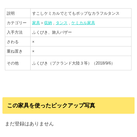
説明
すこしケミカルでとてもポップなカラフルタンス
カテゴリー
家具
＞
収納
,
タンス
,
ケミカル家具
入手方法
ふくびき、旅人バザー
さわる
×
重ね置き
×
その他
ふくびき（プクランド大陸３等）（2018/9/6）
この家具を使ったピックアップ写真
まだ登録はありません