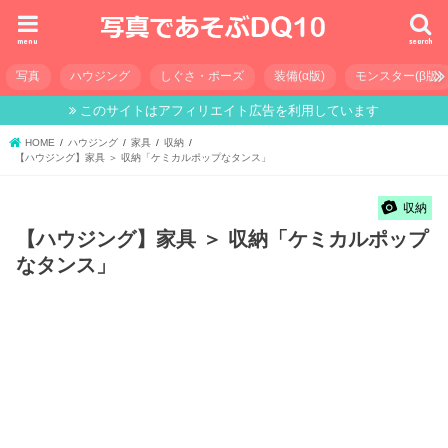
menu
search
写真
ハウジング
しぐさ・ポーズ
装備(α版)
モンスター(β版)
このサイトはアフィリエイト広告を利用しています
HOME
ハウジング
家具
収納
【ハウジング】家具 ＞ 収納「ケミカルポップなタンス」
収納
【ハウジング】家具 ＞ 収納「ケミカルポップ
なタンス」