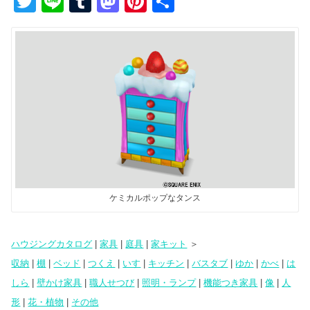
T
Li
T
M
Pi
共
wi
n
u
a
nt
有
tt
e
m
st
er
er
bl
o
e
r
d
st
o
n
ケミカルポップなタンス
ハウジングカタログ
|
家具
|
庭具
|
家キット
＞
収納
|
棚
|
ベッド
|
つくえ
|
いす
|
キッチン
|
バスタブ
|
ゆか
|
かべ
|
は
しら
|
壁かけ家具
|
職人せつび
|
照明・ランプ
|
機能つき家具
|
像
|
人
形
|
花・植物
|
その他