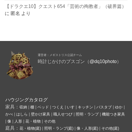
【ドラクエ10】クエスト654「芸術の殉教者」（破界篇）
に
匿名
より
運営者：メギストリス公認チーム
時計じかけのプスゴン（
@dq10photo
）
ハウジングカタログ
家具：
収納
|
棚
|
ベッド
|
つくえ
|
いす
|
キッチン
|
バスタブ
|
ゆか
|
かべ
|
はしら
|
壁かけ家具
|
職人せつび
|
照明・ランプ
|
機能つき家具
|
像
|
人形
|
花・植物
|
その他
庭具：
花・植物(庭)
|
照明・ランプ(庭)
|
像・人形(庭)
|
その他(庭)