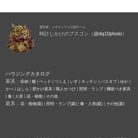
運営者：メギストリス公認チーム
時計じかけのプスゴン（
@dq10photo
）
ハウジングカタログ
家具：
収納
|
棚
|
ベッド
|
つくえ
|
いす
|
キッチン
|
バスタブ
|
ゆか
|
かべ
|
はしら
|
壁かけ家具
|
職人せつび
|
照明・ランプ
|
機能つき家具
|
像
|
人形
|
花・植物
|
その他
庭具：
花・植物(庭)
|
照明・ランプ(庭)
|
像・人形(庭)
|
その他(庭)