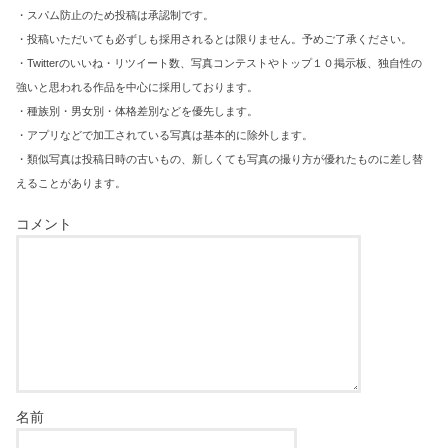
・スパム防止のため投稿は承認制です。
・投稿いただいても必ずしも採用されるとは限りません。予めご了承ください。
・Twitterのいいね・リツイート数、写真コンテストやトップ１０掲示板、独自性の
強いと思われる作品を中心に採用しております。
・種族別・男女別・体格差別などを優先します。
・アプリなどで加工されている写真は基本的に除外します。
・類似写真は投稿日時の古いもの、新しくても写真の撮り方が優れたものに差し替
えることがあります。
コメント
名前