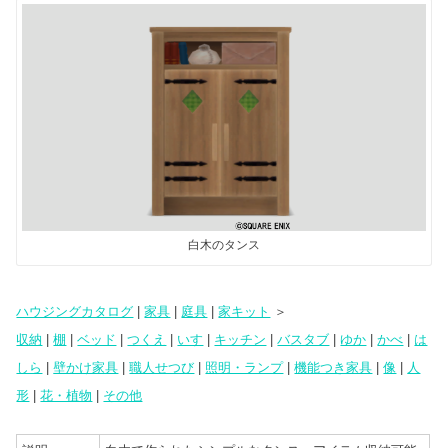
tt
e
m
st
er
er
bl
o
e
r
d
st
o
n
白木のタンス
ハウジングカタログ
|
家具
|
庭具
|
家キット
＞
収納
|
棚
|
ベッド
|
つくえ
|
いす
|
キッチン
|
バスタブ
|
ゆか
|
かべ
|
は
しら
|
壁かけ家具
|
職人せつび
|
照明・ランプ
|
機能つき家具
|
像
|
人
形
|
花・植物
|
その他