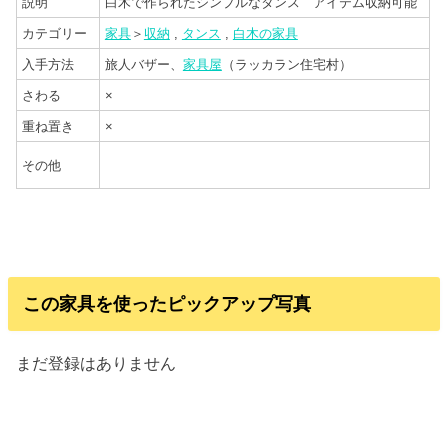
説明
白木で作られたシンプルなタンス アイテム収納可能
カテゴリー
家具
＞
収納
,
タンス
,
白木の家具
入手方法
旅人バザー、
家具屋
（ラッカラン住宅村）
さわる
×
重ね置き
×
その他
この家具を使ったピックアップ写真
まだ登録はありません