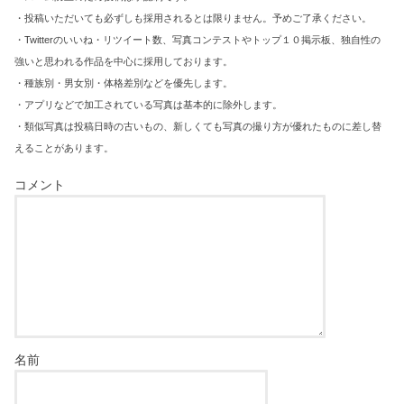
・投稿いただいても必ずしも採用されるとは限りません。予めご了承ください。
・Twitterのいいね・リツイート数、写真コンテストやトップ１０掲示板、独自性の
強いと思われる作品を中心に採用しております。
・種族別・男女別・体格差別などを優先します。
・アプリなどで加工されている写真は基本的に除外します。
・類似写真は投稿日時の古いもの、新しくても写真の撮り方が優れたものに差し替
えることがあります。
コメント
名前