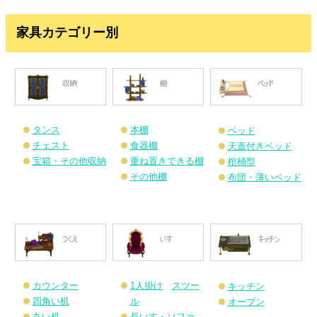
tt
e
m
st
er
家具カテゴリー別
er
bl
o
e
r
d
st
o
n
タンス
本棚
ベッド
チェスト
食器棚
天蓋付きベッド
宝箱・その他収納
重ね置きできる棚
棺桶型
その他棚
布団・薄いベッド
カウンター
1人掛け
スツー
キッチン
四角い机
ル
オーブン
丸い机
長いす・ソファ