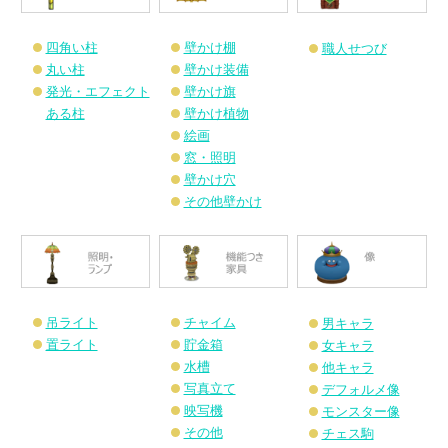
四角い柱
壁かけ棚
職人せつび
丸い柱
壁かけ装備
発光・エフェクト
壁かけ旗
ある柱
壁かけ植物
絵画
窓・照明
壁かけ穴
その他壁かけ
吊ライト
チャイム
男キャラ
置ライト
貯金箱
女キャラ
水槽
他キャラ
写真立て
デフォルメ像
映写機
モンスター像
その他
チェス駒