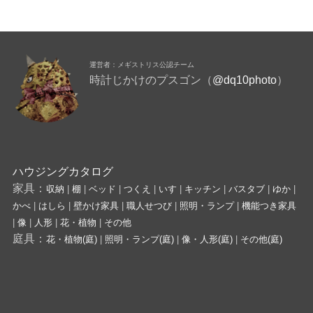
運営者：メギストリス公認チーム
時計じかけのプスゴン（
@dq10photo
）
ハウジングカタログ
家具：
収納
|
棚
|
ベッド
|
つくえ
|
いす
|
キッチン
|
バスタブ
|
ゆか
|
かべ
|
はしら
|
壁かけ家具
|
職人せつび
|
照明・ランプ
|
機能つき家具
|
像
|
人形
|
花・植物
|
その他
庭具：
花・植物(庭)
|
照明・ランプ(庭)
|
像・人形(庭)
|
その他(庭)