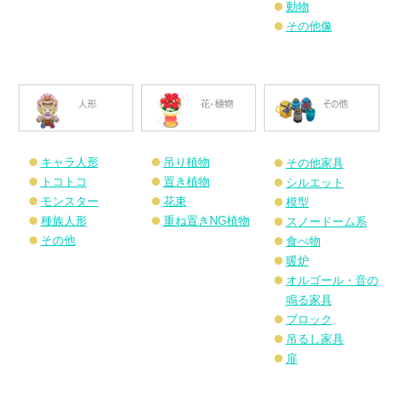
動物
その他像
キャラ人形
吊り
植物
その他家具
トコトコ
置き植物
シルエット
モンスター
花束
模型
種族人形
重ね置きNG植物
スノードーム系
その他
食べ物
暖炉
オルゴール・音の
鳴る家具
ブロック
吊るし家具
扉