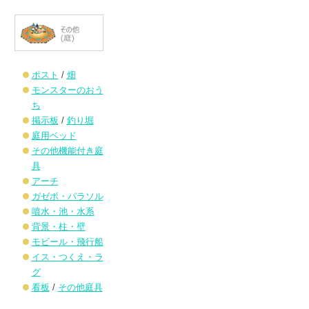
ポスト
/
畑
モンスターのおう
ち
掲示板
/
釣り堀
庭用ベッド
その他機能付き庭
具
アーチ
ガゼボ・パラソル
噴水・池・水系
背景・柱・壁
モビール・飛行船
イス・つくえ・ラ
グ
看板
/
その他庭具