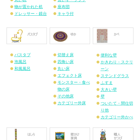
物が置かれた机
座布団
ドレッサー・鏡台
キャラ付
バスタブ
切替え床
便利な壁
泡風呂
四角い床
かきわり・スクリ
和風風呂
丸い床
ーン
エフェクト床
ステンドグラス
モンスター・食べ
ふすま
物の床
大きい壁
その他床
壁
カテゴリー外床
ついたて・間仕切
り他
カテゴリー外かべ