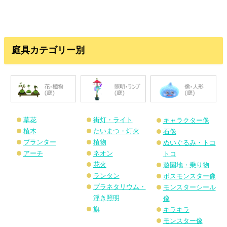
庭具カテゴリー別
草花
街灯・ライト
キャラクター像
植木
たいまつ・灯火
石像
プランター
植物
ぬいぐるみ・トコ
アーチ
ネオン
トコ
花火
遊園地・乗り物
ランタン
ボスモンスター像
プラネタリウム・
モンスターシール
浮き照明
像
旗
キラキラ
モンスター像