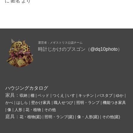
に
匿名
より
運営者：メギストリス公認チーム
時計じかけのプスゴン（
@dq10photo
）
ハウジングカタログ
家具：
収納
|
棚
|
ベッド
|
つくえ
|
いす
|
キッチン
|
バスタブ
|
ゆか
|
かべ
|
はしら
|
壁かけ家具
|
職人せつび
|
照明・ランプ
|
機能つき家具
|
像
|
人形
|
花・植物
|
その他
庭具：
花・植物(庭)
|
照明・ランプ(庭)
|
像・人形(庭)
|
その他(庭)